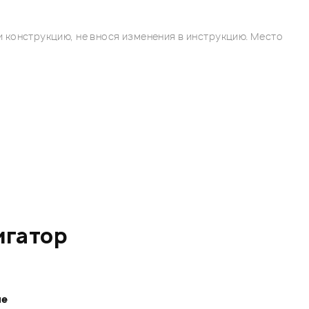
 конструкцию, не внося изменения в инструкцию. Место
игатор
ле