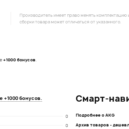
Производитель имеет право менять комплектацию и
сборки товара может отличаться от указанного.
те
+1000 бонусов
.
Смарт-нав
те
+1000 бонусов
.
Подробнее о AKG
0
Архив товаров - дешев
0