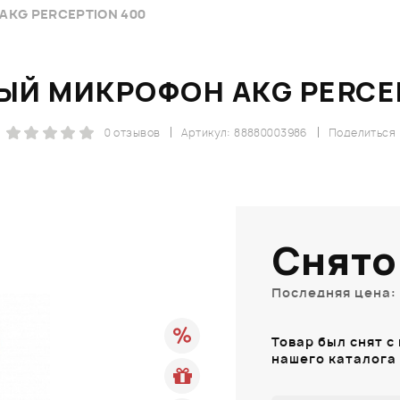
KG PERCEPTION 400
Й МИКРОФОН AKG PERCE
0 отзывов
Артикул: 88880003986
Поделиться
Снято
Последняя цена: 
Товар был снят с
нашего каталога