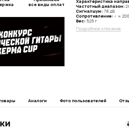
Характеристика напра
держка
все виды оплат
Частотный диапазон:
2
Сигналшум:
78 дБ
Сопротивление:
< = 20
Вес:
525 г
Подробное описание
товары
Аналоги
Фото пользователей
Отз
ики