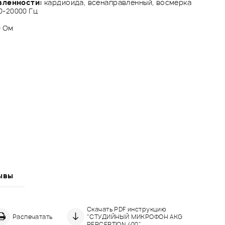
вленности:
кардиоида, всенаправленный, восмерка
0-20000 Гц
0 Ом
ывы
Скачать PDF инструкцию
Распечатать
"СТУДИЙНЫЙ МИКРОФОН AKG
PERCEPTION 400"