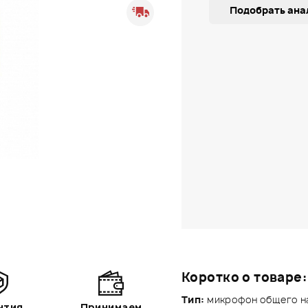
Подобрать ана
Коротко о товаре:
Тип:
микрофон общего н
нтия
Принимаем