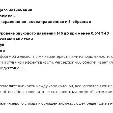
его назначения
капюсль
кардиоидная, всенаправленная и 8-образная
ровень звукового давления 145 дБ при менее 0.5% THD
ржавеющей стали
ук"
ляр
афрагмой и несколькими характеристиками направленности, 
 и отличной эффективности. Perception 400 обеспечивает к
родуктов AKG.
озволяет выбирать между кардиоидной, всенаправленной ил
e-attenuation позволяют использовать микрофон близко к исто
ллюминиевого сплава и оснащен экранирующей решеткой из н