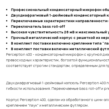
Профессиональный конденсаторный микрофон общ
Двухдиафрагмовый 1-дюймовый конденсаторный 
Переключаемые характеристики направленности: 
Переключатель bass roll-off
Высокая чувствительность 28 мВ и максимальный у
Прочный металлический корпус с решеткой из не
В комплект поставки включено крепление типа "па
В комплект поставки включен металлический фут
Perception 400 - конденсаторный микрофон с крупной ди
превосходных характеристик, богоатой функциональности
соответствует строгим стандартам, определенным для п
Двухдиафрагмовый 1-дюймовый капсюль Perception 400 п
гибкости использования. Перекючаемые bass roll-off и pr
Корпус Perception 400, сделан из обработанного цинк-а
креплением "паук" и металлическим футляром.