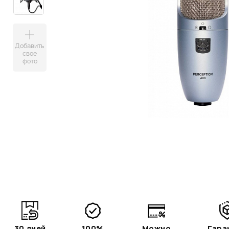
Добавить
свое
фото
30 дней
100%
Можно
Гара