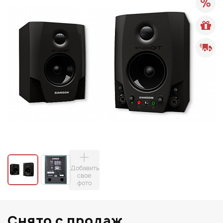
Добавить
свое
фото
Снято с продаж