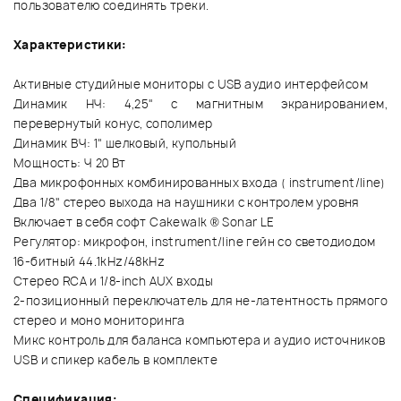
пользователю соединять треки.
Характеристики:
Активные студийные мониторы с USB аудио интерфейсом
Динамик НЧ: 4,25" с магнитным экранированием,
перевернутый конус, сополимер
Динамик ВЧ: 1" шелковый, купольный
Мощность: Ч 20 Вт
Два микрофонных комбинированных входа ( instrument/line)
Два 1/8" стерео выхода на наушники с контролем уровня
Включает в себя софт Cakewalk ® Sonar LE
Регулятор: микрофон, instrument/line гейн со светодиодом
16-битный 44.1kHz/48kHz
Стерео RCA и 1/8-inch AUX входы
2-позиционный переключатель для не-латентность прямого
стерео и моно мониторинга
Микс контроль для баланса компьютера и аудио источников
USB и спикер кабель в комплекте
Спецификация: