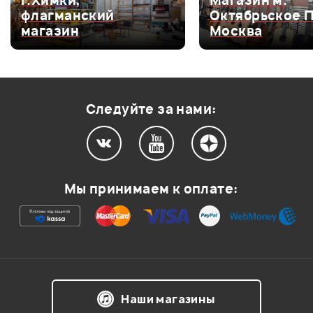
г.Химки,
Магазин м.
флагманский
Октябрьское 
Оценка
4
0
магазин
Москва
Оценка
3
0
Оценка
2
0
Оценка
1
0
Следуйте за нами:
Мой отзыв о товаре
Мы принимаем к оплате:
Ваша оценка:
Впечатления о товаре:
Наши магазины