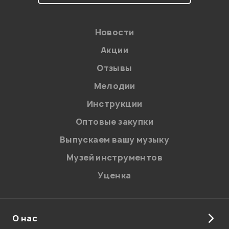
Новости
Акции
Отзывы
Мелодии
Я даю
согласие
на обработку персональных данных в
Инструкции
соответствии с
Политикой в отношении обработки
персональных данных.
Оптовые закупки
Введите проверочное число:
Выпускаем вашу музыку
Музей инструментов
Уценка
О нас
Отправить