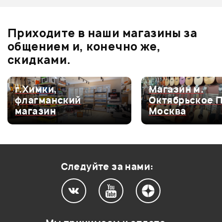
Отзывы
Оставьте отзыв и получите
+1000
1
бонусов
.
В корзину
В корзину
Приходите в наши магазины за
4.0
общением и, конечно же,
скидками.
Оценка
5
0
г.Химки,
Магазин м.
флагманский
Октябрьское 
Оценка
4
100%
магазин
Москва
Оценка
3
0
Оценка
2
0
Оценка
1
0
Следуйте за нами:
0
0