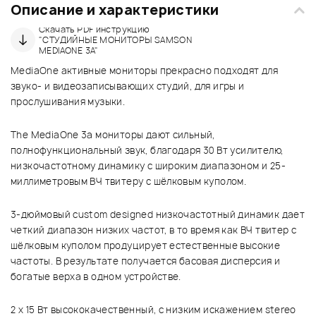
Описание и характеристики
Скачать PDF инструкцию
"СТУДИЙНЫЕ МОНИТОРЫ SAMSON
MEDIAONE 3A"
MediaOne активные мониторы прекрасно подходят для
звуко- и видеозаписывающих студий, для игры и
прослушивания музыки.
The MediaOne 3a мониторы дают сильный,
полнофункциональный звук, благодаря 30 Вт усилителю,
низкочастотному динамику с широким диапазоном и 25-
миллиметровым ВЧ твитеру с шёлковым куполом.
3-дюймовый custom designed низкочастотный динамик дает
четкий диапазон низких частот, в то время как ВЧ твитер с
шёлковым куполом продуцирует естественные высокие
частоты. В результате получается басовая дисперсия и
богатые верха в одном устройстве.
2 x 15 Вт высококачественный, с низким искажением stereo