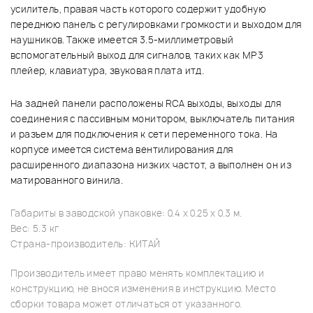
усилитель, правая часть которого содержит удобную
переднюю панель с регулировками громкости и выходом для
наушников. Также имеется 3.5-миллиметровый
вспомогательный выход для сигналов, таких как MP3
плейер, клавиатура, звуковая плата итд.
На задней панели расположены RCA выходы, выходы для
соединения с пассивным монитором, выключатель питания
и разъем для подключения к сети переменного тока. На
корпусе имеется система вентилирования для
расширенного диапазона низких частот, а выполнен он из
матированного винила.
Габариты в заводской упаковке: 0.4 x 0.25 x 0.3 м.
Вес: 5.3 кг
Страна-производитель: КИТАЙ
Производитель имеет право менять комплектацию и
конструкцию, не внося изменения в инструкцию. Место
сборки товара может отличаться от указанного.