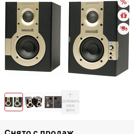
Добавить
свое
фото
Снято с продаж