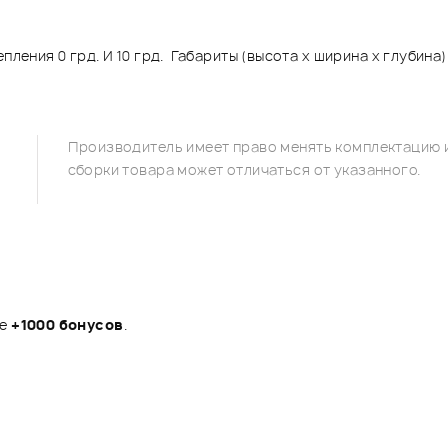
пления 0 грд. И 10 грд. Габариты (высота х ширина х глубина
Производитель имеет право менять комплектацию и
сборки товара может отличаться от указанного.
те
+1000 бонусов
.