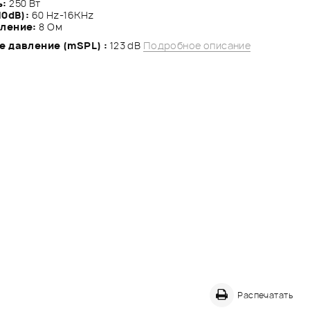
ь:
250 Вт
10dB):
60 Hz-16KHz
ление:
8 Ом
 давление (mSPL) :
123 dB
Подробное описание
Распечатать