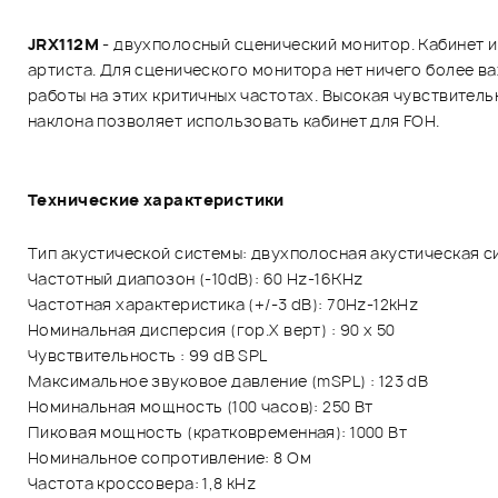
JRX112M
- двухполосный сценический монитор. Кабинет им
артиста. Для сценического монитора нет ничего более в
работы на этих критичных частотах. Высокая чувствитель
наклона позволяет использовать кабинет для FOH.
Технические характеристики
Тип акустической системы: двухполосная акустическая си
Частотный диапозон (-10dB): 60 Hz-16KHz
Частотная характеристика (+/-3 dB): 70Hz-12kHz
Номинальная дисперсия (гор.Х верт) : 90 x 50
Чувствительность : 99 dB SPL
Максимальное звуковое давление (mSPL) : 123 dB
Номинальная мощность (100 часов): 250 Вт
Пиковая мощность (кратковременная): 1000 Вт
Номинальное сопротивление: 8 Ом
Частота кроссовера: 1,8 kHz