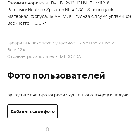
Громкоговорители : ВЧ JBL 2412, 1" НЧ JBL M112-8
Разъемы: Neutrick Speakon NL-4; 1/4" TS phone jack.
Материал корпуса: 19 мм, МДФ, гильза с двумя углами кре
Вес (нетто): 19,5 кг
Габариты в заводской упаковке: 0.43 x 0.35 x 0.63 м.
Вес: 22 кг
Страна-производитель: МЕКСИКА
Фото пользователей
Загрузите свои фотографии купленного товара и получи
Добавить свое фото
0