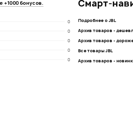
Смарт-нав
те
+1000 бонусов
.
Подробнее о JBL
0
Архив товаров - дешев
0
0
Архив товаров - дорож
0
Все товары JBL
0
Архив товаров - новин