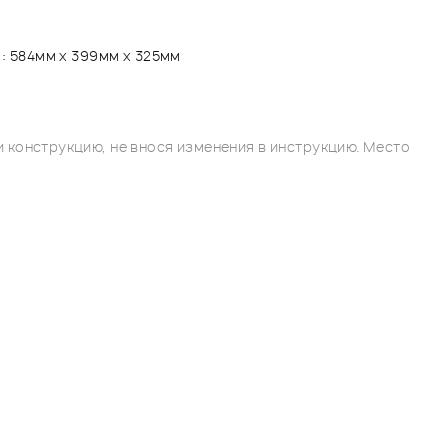
) : 584мм х 399мм х 325мм
 конструкцию, не внося изменения в инструкцию. Место