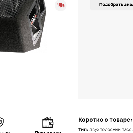
Подобрать ана
Коротко о товаре:
Тип:
двухполосный пасс
нтия
Принимаем