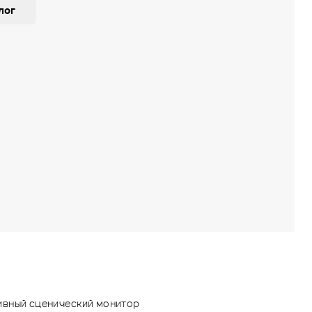
лог
ивный сценический монитор