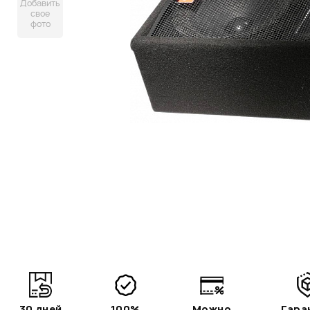
Добавить
свое
фото
30 дней
100%
Можно
Гара