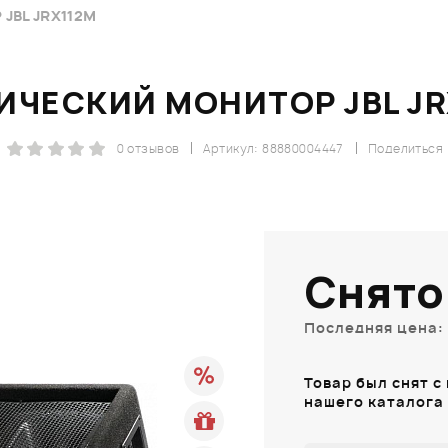
JBL JRX112M
ИЧЕСКИЙ МОНИТОР JBL JR
0 отзывов
Артикул: 88880004447
Поделиться
Снято
Последняя цена: 
Товар был снят с
нашего каталога