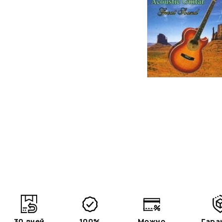
30 дней
100%
Можно
Гара