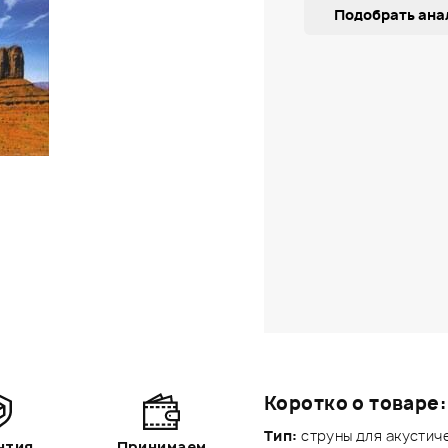
Подобрать ана
Коротко о товаре:
Тип:
струны для акустич
нтия
Принимаем