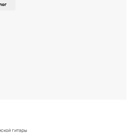
лог
еской гитары