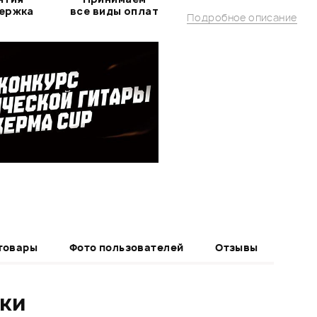
держка
все виды оплат
Подробное описание
товары
Фото пользователей
Отзывы
ики