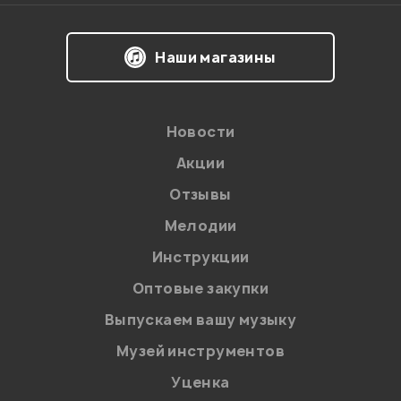
Наши магазины
Новости
Акции
Отзывы
Мелодии
Я даю
согласие
на обработку персональных данных в
Инструкции
соответствии с
Политикой в отношении обработки
персональных данных.
Оптовые закупки
Введите проверочное число:
Выпускаем вашу музыку
Музей инструментов
Уценка