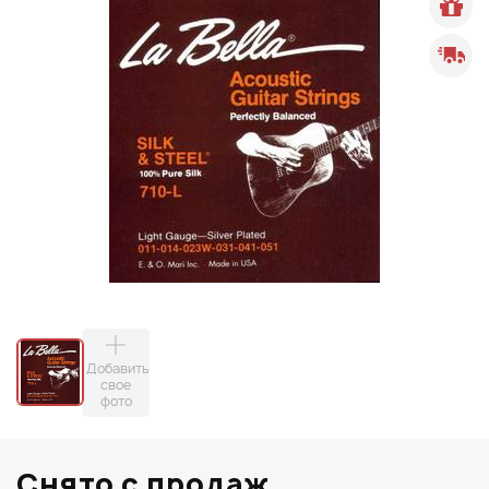
Добавить
свое
фото
Снято с продаж