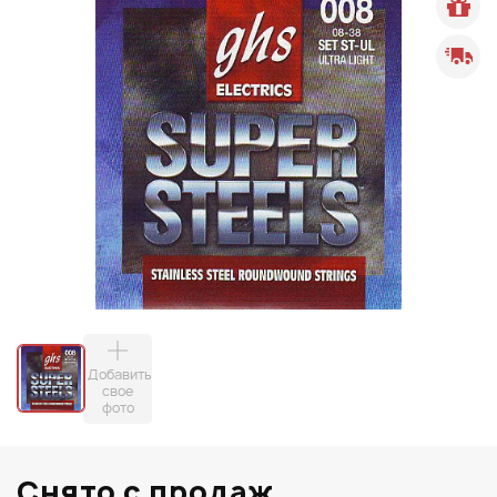
Добавить
свое
фото
Снято с продаж