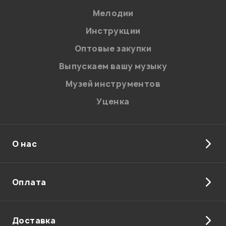
Мелодии
Я даю
согласие
на обработку персональных данных в
Инструкции
соответствии с
Политикой в отношении обработки
персональных данных.
Оптовые закупки
Введите проверочное число:
Выпускаем вашу музыку
Музей инструментов
Уценка
О нас
Отправить
Оплата
Доставка