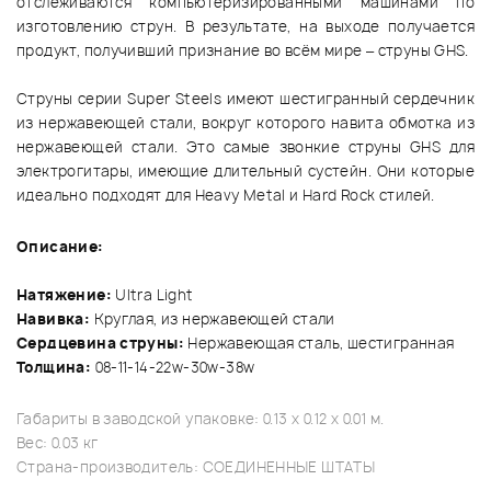
отслеживаются компьютеризированными машинами по
изготовлению струн. В результате, на выходе получается
продукт, получивший признание во всём мире – струны GHS.
Струны серии Super Steels имеют шестигранный сердечник
из нержавеющей стали, вокруг которого навита обмотка из
нержавеющей стали. Это самые звонкие струны GHS для
электрогитары, имеющие длительный сустейн. Они которые
идеально подходят для Heavy Metal и Hard Rock стилей.
Описание:
Натяжение:
Ultra Light
Навивка:
Круглая, из нержавеющей стали
Сердцевина струны:
Нержавеющая сталь, шестигранная
Толщина:
08-11-14-22w-30w-38w
Габариты в заводской упаковке: 0.13 x 0.12 x 0.01 м.
Вес: 0.03 кг
Страна-производитель: СОЕДИНЕННЫЕ ШТАТЫ