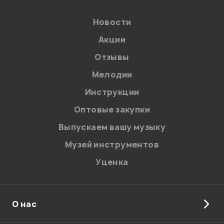
Новости
Акции
Отзывы
Мелодии
Я даю
согласие
на обработку персональных данных в
Инструкции
соответствии с
Политикой в отношении обработки
персональных данных.
Оптовые закупки
Введите проверочное число:
Выпускаем вашу музыку
Музей инструментов
Уценка
О нас
Отправить