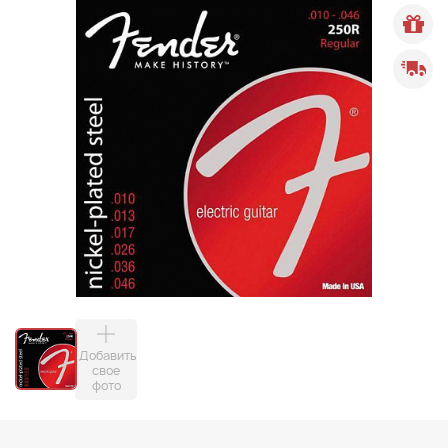
Добавить
свое
фото