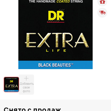
Добавить
свое
фото
Снято с продаж