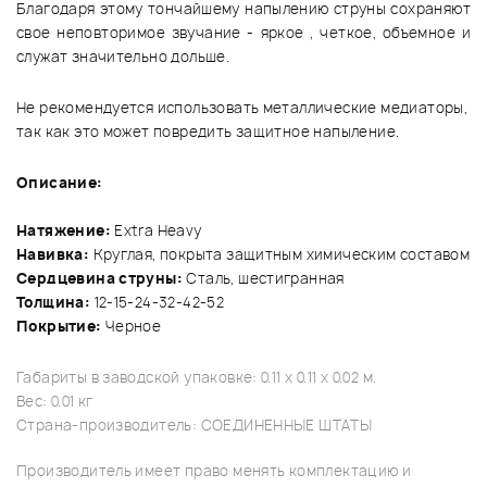
Благодаря этому тончайшему напылению струны сохраняют
свое неповторимое звучание - яркое , четкое, объемное и
служат значительно дольше.
Не рекомендуется использовать металлические медиаторы,
так как это может повредить защитное напыление.
Описание:
Натяжение:
Extra Heavy
Навивка:
Круглая, покрыта защитным химическим составом
Сердцевина струны:
Сталь, шестигранная
Толщина:
12-15-24-32-42-52
Покрытие:
Черное
Габариты в заводской упаковке: 0.11 x 0.11 x 0.02 м.
Вес: 0.01 кг
Страна-производитель: СОЕДИНЕННЫЕ ШТАТЫ
Производитель имеет право менять комплектацию и