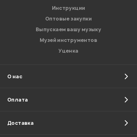
Я даю
согласие
на обработку персональных данных в
Инструкции
соответствии с
Политикой в отношении обработки
персональных данных.
Оптовые закупки
Введите проверочное число:
Выпускаем вашу музыку
Музей инструментов
Уценка
О нас
Отправить
Оплата
Доставка