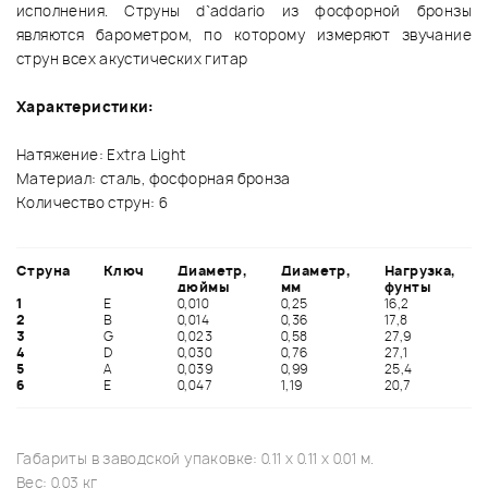
исполнения. Струны d`addario из фосфорной бронзы
являются барометром, по которому измеряют звучание
струн всех акустических гитар
Характеристики:
Натяжение: Extra Light
Материал: сталь, фосфорная бронза
Количество струн: 6
Струна
Ключ
Диаметр,
Диаметр,
Нагрузка,
дюймы
мм
фунты
1
Е
0,010
0,25
16,2
2
B
0,014
0,36
17,8
3
G
0,023
0,58
27,9
4
D
0,030
0,76
27,1
5
A
0,039
0,99
25,4
6
E
0,047
1,19
20,7
Габариты в заводской упаковке: 0.11 x 0.11 x 0.01 м.
Вес: 0.03 кг