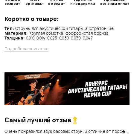
возврат
оригинал
в кредит
и поддержка
все виды оплат
Коротко о товаре:
Тип:
Струны для акустической гитары, экстратонкие
Материал:
Круглая обмотка, фосфористая бронза
Толщина:
0.010-0.014-0.023-0.030-0.039-0.047
Подробное описание
Самый лучший отзыв
Очень понравился звук басовых струн. В отличие от прос�...