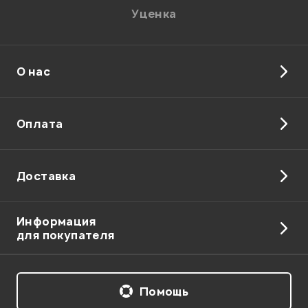
Уценка
Ваша оценка:
Впечатления о товаре:
О нас
Оплата
Доставка
Информация
для покупателя
Я даю
согласие
на обработку персональных данных в
соответствии с
Политикой в отношении обработки
персональных данных.
Помощь