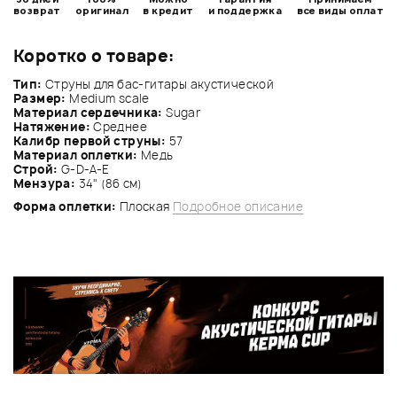
возврат
оригинал
в кредит
и поддержка
все виды оплат
Коротко о товаре:
Тип:
Струны для бас-гитары акустической
Размер:
Medium scale
Материал сердечника:
Sugar
Натяжение:
Среднее
Калибр первой струны:
57
Материал оплетки:
Медь
Строй:
G-D-A-E
Мензура:
34" (86 см)
Форма оплетки:
Плоская
Подробное описание