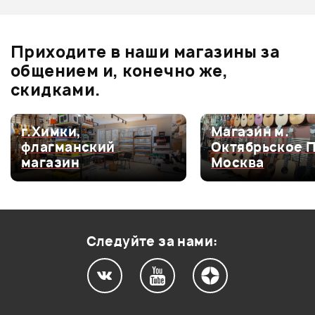
Отзывы
Оставьте отзыв и получите
+1000
Ожидается
0
бонусов
.
В корзину
Приходите в наши магазины за
0.0
общением и, конечно же,
скидками.
Оценка
5
0
г.Химки,
Магазин м.
флагманский
Октябрьское 
Оценка
4
0
магазин
Москва
Оценка
3
0
Оценка
2
0
Оценка
1
0
Следуйте за нами:
Мой отзыв о товаре