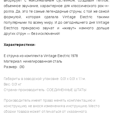
вибрирует с максимальным сустейном, создавая теплое,
объемное звучание, характерное для классического рок-н-
ролла. Да, это те самые легендарные струны, с той же самой
формулой, которая сделала Vintage Electric такими
популярными по всему миру. И до сегодняшнего дня Vintage
Electrics прекрасно звучат и «живут» намного дольше
других струн — без исключений!
Характеристики:
Е струна из комплекта Vintage Electric 1978
Материал: никелированная сталь
Размер: .010
Габариты в заводской упаковке: 0.01 x 0.01 x 1.1 м.
Вес: 0.01 кг
Страна-производитель: СОЕДИНЕННЫЕ ШТАТЫ
Производитель имеет право менять комплектацию и
конструкцию, не внося изменения в инструкцию. Место
сборки товара может отличаться от указанного.