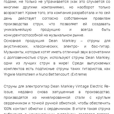
годами, не только не утрачивается (как это случается со
многими другими компаниями), но наоборот только
возрастает. Кроме того, эта компания разработала и по сей
день действует согласно собственным правилам
производства струн, что позволяет ей создавать
уникальнейшую продукцию и всегда быть
конкурентоспособной на музыкальном рынке.
Основная продукция Dean Markley – струны для
акустических, классических, электро- и бас-гитар.
Музыканты, которые хотят иметь отличный звук в сочетании
с долговечностью струн, используют струны Dean Markley,
одни из лучших струн в мире! Среди выпускаемых
комплектов есть подписные струны таких гитаристов, как
Yngwie Malmsteen и Nuno Bettencourt (Extreme)
Струны для электрогитар Dean Markley Vintage Electric Re-
Issue, недавно снова запущенные в производство,
производятся из никелированной стали с круглым
сердечником и точной ручной обмоткой, чтобы обеспечить
100% контакт обмотки с сердечником. В итоге такая струна