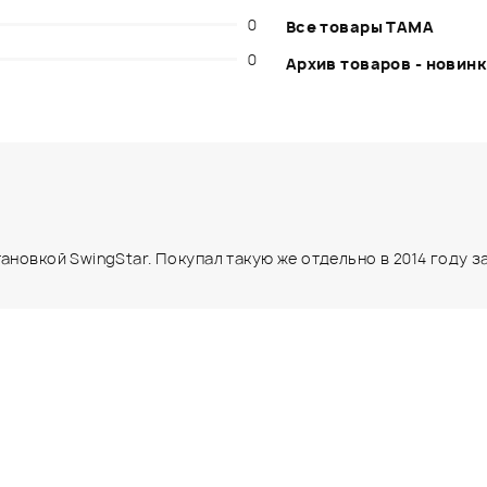
0
Все товары TAMA
0
Архив товаров - новин
новкой SwingStar. Покупал такую же отдельно в 2014 году за 