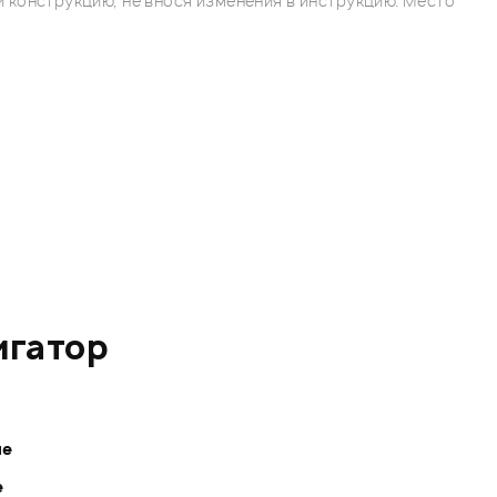
 конструкцию, не внося изменения в инструкцию. Место
игатор
ле
е