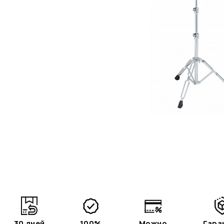
30 дней
100%
Можно
Гара