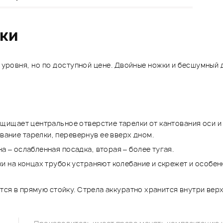
ики
ровня, но по доступной цене. Двойные ножки и бесшумный 
ащищает центральное отверстие тарелки от кантования оси и
ание тарелки, перевернув ее вверх дном.
 – ослабленная посадка, вторая – более тугая.
ки на концах трубок устраняют колебание и скрежет и особен
ется в прямую стойку. Стрела аккуратно хранится внутри верх