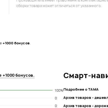
Производитель имеет право менять комплектацию и
сборки товара может отличаться от указанного.
те
+1000 бонусов
.
Смарт-нав
те
+1000 бонусов
.
Подробнее о TAMA
100%
Архив товаров - дешев
0
0
Архив товаров - дорож