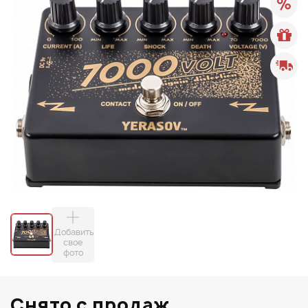
Добавить
свое
фото
Снято с продаж