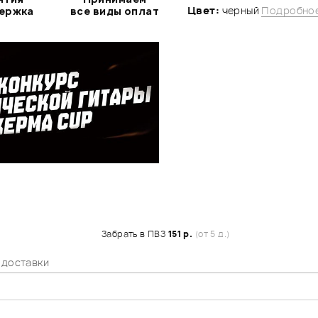
Цвет:
черный
Подробное
держка
все виды оплат
Забрать в ПВЗ
151 р.
(от 5 д.)
 доставки