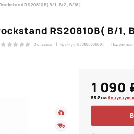
Rockstand RS20810B( B/1, B/2, B/18)
ockstand RS20810B( B/1, B
0 отзывов
Артикул: 888880038694
Поделиться
1 090 
55 ₽ на
бонусную 
В