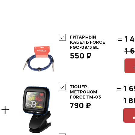
=
1 
ГИТАРНЫЙ
КАБЕЛЬ FORCE
FGC-09/3 BL
1 
550 ₽
=
1 6
ТЮНЕР-
МЕТРОНОМ
FORCE TM-03
1 
+
790 ₽