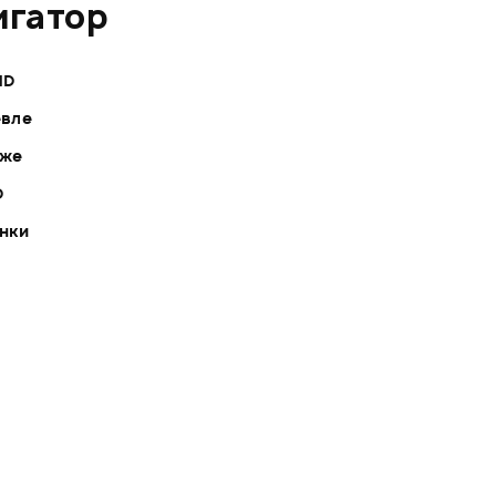
игатор
ND
евле
оже
D
инки