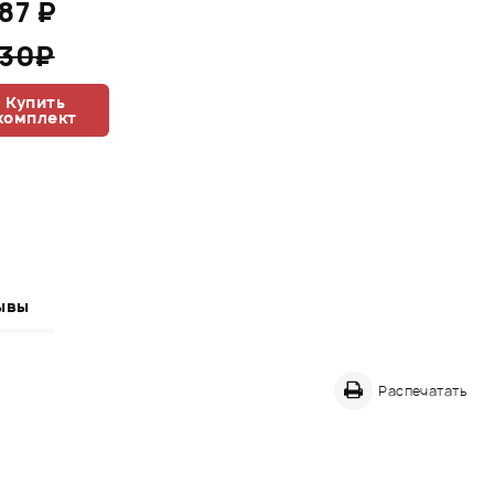
287 ₽
430₽
Купить
комплект
ывы
Распечатать