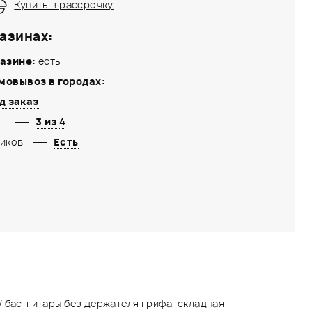
Купить в рассрочку
азинах:
азине:
есть
мовывоз в городах:
д заказ
г
3 из 4
иков
Есть
/ бас-гитары без держателя грифа, складная