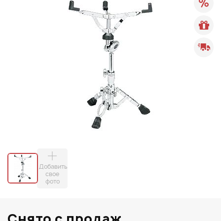
Добавить
свое
фото
Снято с продаж