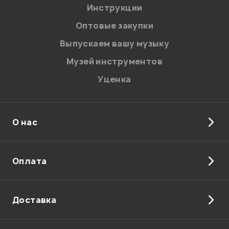
Я даю
согласие
на обработку персональных данных в
Инструкции
соответствии с
Политикой в отношении обработки
персональных данных.
Оптовые закупки
Введите проверочное число:
Выпускаем вашу музыку
Музей инструментов
Уценка
О нас
Отправить
Оплата
Доставка