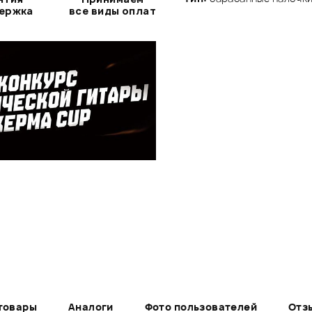
держка
все виды оплат
товары
Аналоги
Фото пользователей
Отз