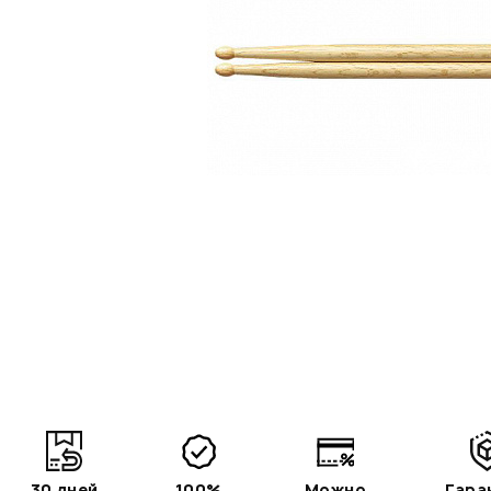
30 дней
100%
Можно
Гара