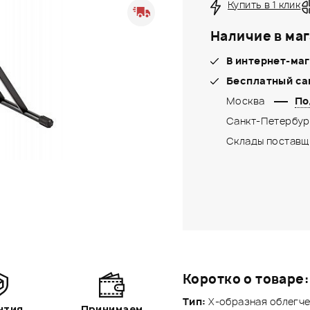
Купить в 1 клик
Наличие в маг
В интернет-маг
Бесплатный са
Москва
По
Санкт-Петербур
Склады поставщ
Коротко о товаре:
Тип:
X-образная облегче
нтия
Принимаем