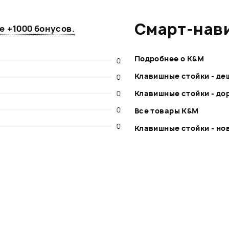
Смарт-нав
те
+1000 бонусов
.
Подробнее о K&M
0
Клавишные стойки - де
0
0
Клавишные стойки - до
0
Все товары K&M
0
Клавишные стойки - но