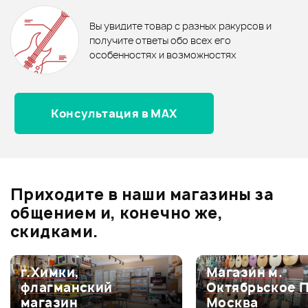
0
бонусов
.
Вы увидите товар с разных ракурсов и
0.0
получите ответы обо всех его
Рейтинг
Рейтинг
особенностях и возможностях
Страна происхождения
Страна происхождения
Консультация в MAX
Оценка
5
0
ГЕРМАНИЯ
КИТАЙ
Оценка
4
0
Тип стойки
Тип стойки
Оценка
3
0
Под синтезаторы
Под синтезаторы
Оценка
2
0
Приходите в наши магазины за
Оценка
1
0
общением и, конечно же,
В корзину
скидками.
г.Химки,
Магазин м.
Мой отзыв о товаре
флагманский
Октябрьское 
магазин
Москва