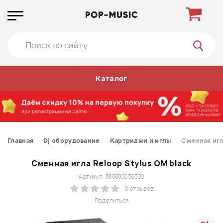
Каталог
Главная
Dj оборудование
Картриджи и иглы
Сменная игл
Сменная игла Reloop Stylus OM black
Артикул: 888880036300
0 отзывов
Поделиться