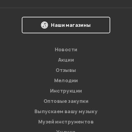
Наши магазины
Новости
Акции
Отзывы
Мелодии
Я даю
согласие
на обработку персональных данных в
Инструкции
соответствии с
Политикой в отношении обработки
персональных данных.
Оптовые закупки
Введите проверочное число:
Выпускаем вашу музыку
Музей инструментов