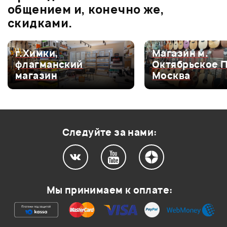
0.0
общением и, конечно же,
скидками.
Оценка
5
0
г.Химки,
Магазин м.
флагманский
Октябрьское 
Оценка
4
0
магазин
Москва
Оценка
3
0
Оценка
2
0
Оценка
1
0
Следуйте за нами:
Мой отзыв о товаре
Мы принимаем к оплате:
Ваша оценка:
Впечатления о товаре: