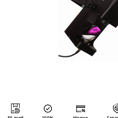
30 дней
100%
Можно
Гара