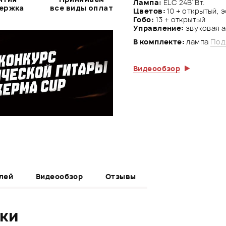
Лампа:
ELC 24В¨Вт.
держка
все виды оплат
Цветов:
10 + открытый, 
Гобо:
13 + открытый
Управление:
звуковая а
В комплекте:
лампа
Под
Видеообзор
лей
Видеообзор
Отзывы
ики