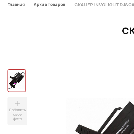
Главная
Архив товаров
СКАНЕР INVOLIGHT DJSC
С
Добавить
свое
фото