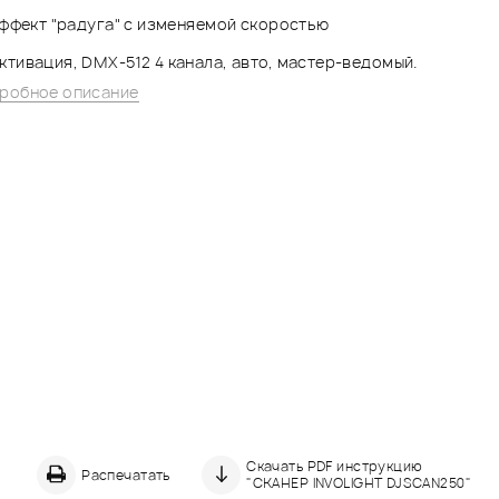
эффект "радуга" с изменяемой скоростью
ктивация, DMX-512 4 канала, авто, мастер-ведомый.
робное описание
Скачать PDF инструкцию
Распечатать
"СКАНЕР INVOLIGHT DJSCAN250"