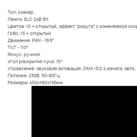
Тип: сканер.
Лампа: ELC 24В¨Вт.
Цветов: 10 + открытый, эффект "радуга" с изменяемой ско
Гобо: 13 + открытый
Движение: PAN - 165*
TILT - 110*
Фокус: ручной
Угол раскрытия луча: 15*
Управление: звуковая активация, DMX-512 4 канала, авто
Питание: 230В, 50-60Гц.
Размеры: 450х160х155мм