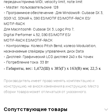
передачи/приема MIDI, velocity limit, note limit
- Master: пользовательские: 128
- Программное обеспечение: Для Windows®: Cubase SX 3,
SQ01 V2, SONAR 4, S90 ES/MOTIF ES/MOTIF-RACK ES/
MOTIF-RACK
Для
Macintosh®: Cubase SX 3, Logic Pro 7,
Digital Performer 4.52, S90 ES/MOTIF ES/
MOTIF-RACK ES/MOTIF-RACK
-
Контроллеры
:
Колесо
Pitch Bend,
колесо
Modulation,
назначаемые
слайдеры
управления
,
диск
Data
- Дисплей: Графический LCD дисплей 240 x 64 точек
- Потребление тока: 33 Вт
- Габариты, вес: 1,472(Ш) x 385(Г) x 163(В) мм; 22,5 к
Производитель имеет право менять комплектацию и
конструкцию, не внося изменения в инструкцию. Место
сборки товара может отличаться от указанного.
Сопутствующие товары