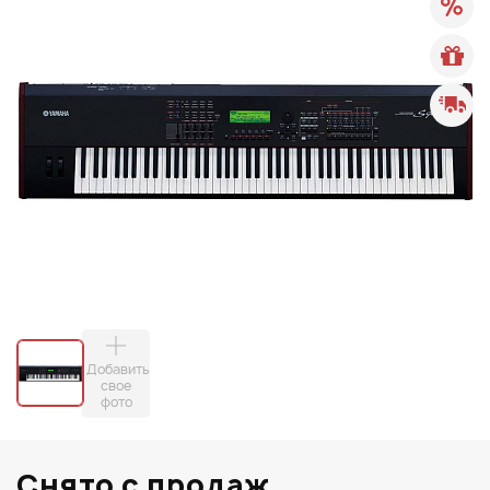
Добавить
свое
фото
Снято с продаж