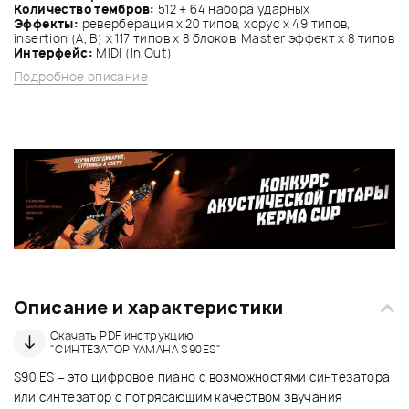
Количество тембров:
512 + 64 набора ударных
Эффекты:
реверберация х 20 типов, хорус х 49 типов,
insertion (А, В) х 117 типов х 8 блоков, Master эффект х 8 типов
Интерфейс:
MIDI (In,Out)
Подробное описание
Описание и характеристики
Скачать PDF инструкцию
"СИНТЕЗАТОР YAMAHA S90ES"
S90 ES – это цифровое пиано с возможностями синтезатора
или синтезатор с потрясающим качеством звучания