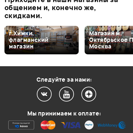
0.0
общением и, конечно же,
скидками.
Оценка
5
0
г.Химки,
Магазин м.
флагманский
Октябрьское 
Оценка
4
0
магазин
Москва
Оценка
3
0
Оценка
2
0
Оценка
1
0
Следуйте за нами:
Мой отзыв о товаре
Мы принимаем к оплате:
Ваша оценка: