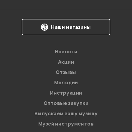
Впечатления о товаре:
Наши магазины
Новости
Акции
Отзывы
Мелодии
Я даю
согласие
на обработку персональных данных в
Инструкции
соответствии с
Политикой в отношении обработки
персональных данных.
Оптовые закупки
Введите проверочное число:
Выпускаем вашу музыку
Музей инструментов