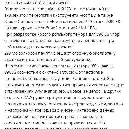
рояльных сэмплов? И то, и другое.
Генератор тона с полифонией 128 нот, основанный на
знаменитой технологии инструмента Motif ES, а также
Studio Connections, mLAN и расширение PLG ставят S90 ES
на один уровень с рабочей станцией Motif ES.
При разработке нового рояльного тембра для S90 ES упор
был сделан на естественное звучание длинных нот при
небольшом динамическом уровне.
228 Мб волновой памяти вмещают огромную библиотеку
экспрессивных тембров и наборов ударных.
Инструмент имеет взвешенную клавиатуру (88 клавиш).
S90ES совместим с системой Studio Connections и
поддерживает все новые функции данной системы. Это
позволяет инструменту функционировать в качестве plug-in
в приложениях DAW (например, Cubase и Nuendo). В других
системах DAW ручки и регуляторы инструмента могут
использоваться для управления воспроизведением, записью
и настройками треков. Графический интерфейс данных
приложений позволит редактировать и создавать
собственные тембры. Новейшие приложения и USB