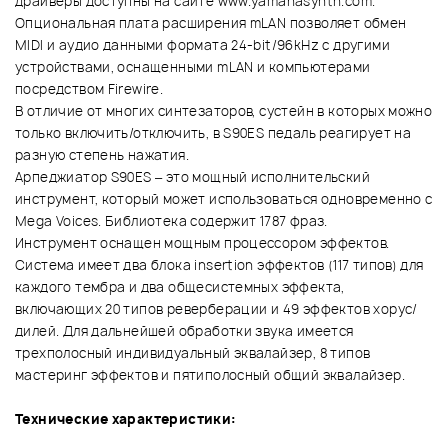
драйверы доступны на сайте www.yamahasynth.com.
Опциональная плата расширения mLAN позволяет обмен
MIDI и аудио данными формата 24-bit/96kHz с другими
устройствами, оснащенными mLAN и компьютерами
посредством Firewire.
В отличие от многих синтезаторов, сустейн в которых можно
только включить/отключить, в S90ES педаль реагирует на
разную степень нажатия.
Арпеджиатор S90ES – это мощный исполнительский
инструмент, который может использоваться одновременно с
Mega Voices. Библиотека содержит 1787 фраз.
Инструмент оснащен мощным процессором эффектов.
Система имеет два блока insertion эффектов (117 типов) для
каждого тембра и два общесистемных эффекта,
включающих 20 типов реверберации и 49 эффектов хорус/
дилей. Для дальнейшей обработки звука имеется
трехполосный индивидуальный эквалайзер, 8 типов
мастеринг эффектов и пятиполосный общий эквалайзер.
Технические характеристики: