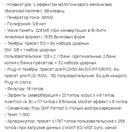
- Клавиатура: с эффектом молоточкового механизма
(Balanced Hammer), 88 клавиш
- Генератор тона: AWM2
- Полифония: 128 нот
- Wave память: 228 Мб (при конвертации в 16-битн.
линейный формат), 1935 Волновых форм
- Тембры: пресет 512 + 64 набора ударных
GM: 128 + 1 набор ударных
пользовательские: 128 х 2 (1 банк: оригинальные, 2 банк:
копия с банка пресетов) + 32 набора ударных
- Plug-in тембры: пресет для PLG150-AN/DX/PF/DR/PC: 64
пресет для PLG-150VL: 192 пользовательские: 64 для каждого
Plug-in слота
- Фильтры: 18 типов
- Эффекты: реверберация х 20 типов, хорус х 49 типов,
insertion (А, В) х 117 типов х 8 блоков, Master эффект х 8 типов
- Секвенсер: Play SMF Format 0 (только воспроизведение)
- Темп: 1-300
- Арпеджиатор: пресет х 1787 типов пользовательские х 256
типов (при загрузке данных с Motif ES) MIDI Sync, канал