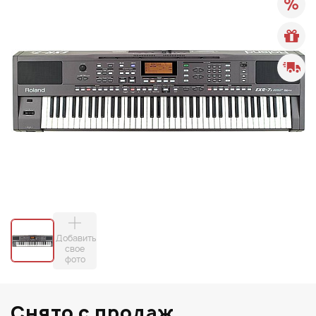
Добавить
свое
фото
Снято с продаж