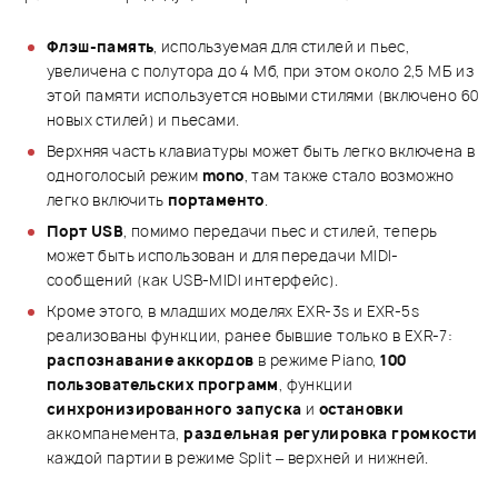
Флэш-память
, используемая для стилей и пьес,
увеличена с полутора до 4 Мб, при этом около 2,5 МБ из
этой памяти используется новыми стилями (включено 60
новых стилей) и пьесами.
Верхняя часть клавиатуры может быть легко включена в
одноголосый режим
mono
, там также стало возможно
легко включить
портаменто
.
Порт USB
, помимо передачи пьес и стилей, теперь
может быть использован и для передачи MIDI-
сообщений (как USB-MIDI интерфейс).
Кроме этого, в младших моделях EXR-3s и EXR-5s
реализованы функции, ранее бывшие только в EXR-7:
распознавание аккордов
в режиме Piano,
100
пользовательских программ
, функции
синхронизированного запуска
и
остановки
аккомпанемента,
раздельная регулировка громкости
каждой партии в режиме Split – верхней и нижней.