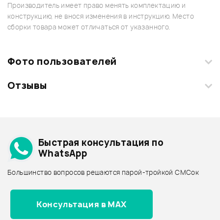
Производитель имеет право менять комплектацию и
конструкцию, не внося изменения в инструкцию. Место
сборки товара может отличаться от указанного.
Фото пользователей
Отзывы
Загрузите свои фотографии купленного товара и получите
+1000 бонусов
.
Смарт-навигатор
Добавить свое фото
Подробнее о ROLAND
Быстрая консультация по
Архив товаров - дешевле
WhatsApp
Архив товаров - дороже
Большинство вопросов решаются парой-тройкой СМСок
Все товары ROLAND
Архив товаров - новинки
Консультация в MAX