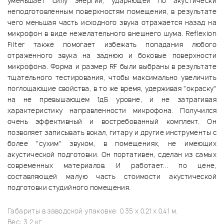
уменьшает силу энергии, ударяющей по акустически
неподготовленным поверхностям помещения, в результате
чего меньшая часть исходного звука отражается назад на
микрофон в виде нежелательного внешнего шума. Reflexion
Filter также помогает избежать попадания любого
отраженного звука на заднюю и боковые поверхности
микрофона. Форма и размер RF были выбраны в результате
тщательного тестирования, чтобы максимально увеличить
поглощающие свойства, в то же время, удерживая "окраску"
на не превышающем 1дБ уровне, и не затрагивая
характеристику направленности микрофона. Получился
очень эффективный и востребованный комплект. Он
позволяет записывать вокал, гитару и другие инструменты с
более "сухим" звуком, в помещениях, не имеющих
акустической подготовки. Он портативен, сделан из самых
современных материалов. И работает... по цене,
составляющей малую часть стоимости акустической
подготовки студийного помещения.
Габариты в заводской упаковке: 0.35 x 0.21 x 0.41 м.
Вес: 3.2 кг