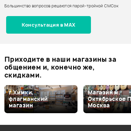
Большинство вопросов решаются парой-тройкой СМСок
Все товары SCHALLER
Архив товаров - новинки
Консультация в MAX
Отзывы
Оставьте отзыв и получите
+1000
0
бонусов
.
Приходите в наши магазины за
0.0
общением и, конечно же,
скидками.
Оценка
5
0
г.Химки,
Магазин м.
флагманский
Октябрьское 
Оценка
4
0
магазин
Москва
Оценка
3
0
Оценка
2
0
Оценка
1
0