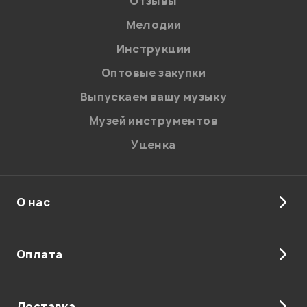
Отзывы
Мелодии
Я даю
согласие
на обработку персональных данных в
Инструкции
соответствии с
Политикой в отношении обработки
персональных данных.
Оптовые закупки
Введите проверочное число:
Выпускаем вашу музыку
Музей инструментов
Уценка
О нас
Отправить
Оплата
Доставка