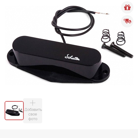
Добавить
свое
фото