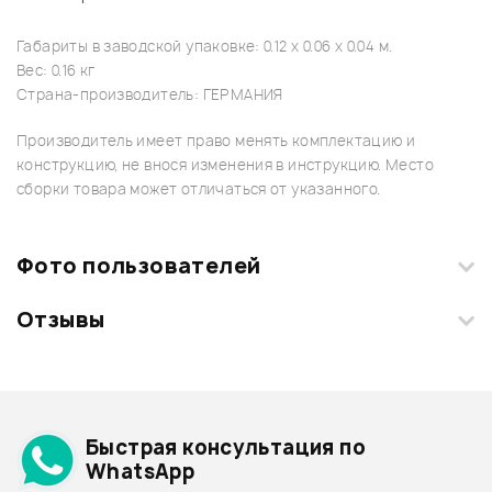
Габариты в заводской упаковке: 0.12 x 0.06 x 0.04 м.
Вес: 0.16 кг
Страна-производитель: ГЕРМАНИЯ
Производитель имеет право менять комплектацию и
конструкцию, не внося изменения в инструкцию. Место
сборки товара может отличаться от указанного.
Фото пользователей
Отзывы
Загрузите свои фотографии купленного товара и получите
+1000 бонусов
.
Смарт-навигатор
Добавить свое фото
Подробнее о SCHALLER
Быстрая консультация по
Архив товаров - дешевле
WhatsApp
Архив товаров - дороже