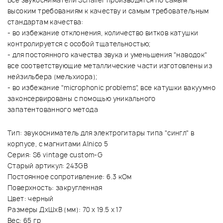
Все звукосниматели Schaller производятся по самым
высоким требованиям к качеству и самым требовательным
стандартам качества:
- во избежание отклонения, количество витков катушки
контролируется с особой тщательностью;
- для постоянного качества звука и уменьшения "наводок"
все соответствующие металлические части изготовлены из
нейзильбера (мельхиора);
- во избежание "microphonic problems", все катушки вакуумно
законсервированы с помощью уникального
запатентованного метода
Тип: звукосниматель для электрогитары типа "сингл" в
корпусе, с магнитами Alnico 5
Серия: S6 vintage custom-G
Старый артикул: 243GB
Постоянное сопротивление: 6.3 кОм
Поверхность: закругленная
Цвет: черный
Размеры ДхШхВ (мм): 70 x 19.5 x 17
Вес: 65 гр