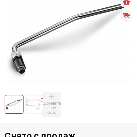
Добавить
свое
фото
Снято с продаж