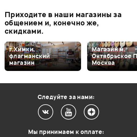
0
бонусов
.
В корзину
В корзину
Приходите в наши магазины за
0.0
общением и, конечно же,
скидками.
Оценка
5
0
г.Химки,
Магазин м.
флагманский
Октябрьское 
Оценка
4
0
магазин
Москва
Оценка
3
0
Оценка
2
0
Оценка
1
0
Следуйте за нами:
Мой отзыв о товаре
Мы принимаем к оплате: