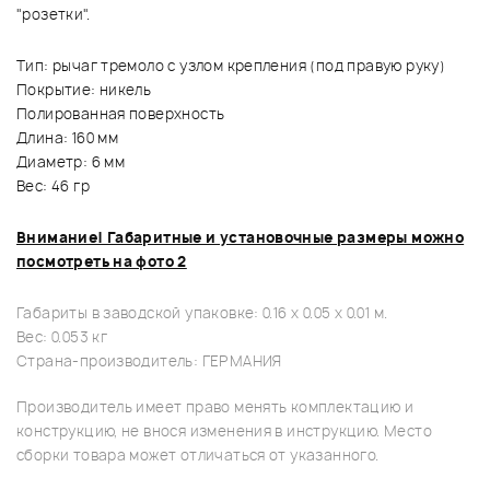
"розетки".
Тип: рычаг тремоло с узлом крепления (под правую руку)
Покрытие: никель
Полированная поверхность
Длина: 160 мм
Диаметр: 6 мм
Вес: 46 гр
Внимание! Габаритные и установочные размеры можно
посмотреть на фото 2
Габариты в заводской упаковке: 0.16 x 0.05 x 0.01 м.
Вес: 0.053 кг
Страна-производитель: ГЕРМАНИЯ
Производитель имеет право менять комплектацию и
конструкцию, не внося изменения в инструкцию. Место
сборки товара может отличаться от указанного.