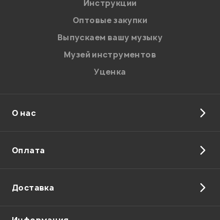
Я даю
согласие
на обработку персональных данных в
Инструкции
соответствии с
Политикой в отношении обработки
персональных данных.
Оптовые закупки
Введите проверочное число:
Выпускаем вашу музыку
Музей инструментов
Уценка
О нас
Отправить
Оплата
Доставка
Информация