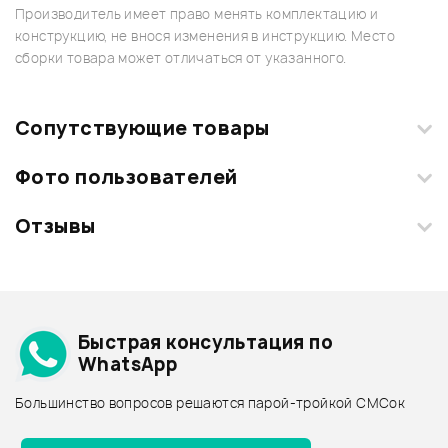
Производитель имеет право менять комплектацию и
конструкцию, не внося изменения в инструкцию. Место
сборки товара может отличаться от указанного.
Сопутствующие товары
Фото пользователей
Отзывы
Загрузите свои фотографии купленного товара и получите
+1000 бонусов
.
Смарт-навигатор
Добавить свое фото
Подробнее о AKG
Быстрая консультация по
Архив товаров - дешевле
WhatsApp
Архив товаров - дороже
Большинство вопросов решаются парой-тройкой СМСок
Все товары AKG
ХИТ
Архив товаров - новинки