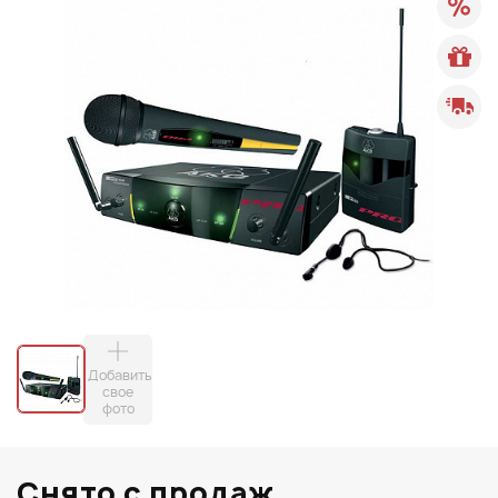
Добавить
свое
фото
Снято с продаж