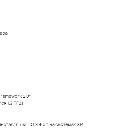
тера
Framework 2.0*)
я 1.2 ГГц)
инсталляции ПО X-Edit на системах XP