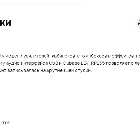
ики
 модели усилителей, кабинетов, стомпбоксов и эффектов, по
му аудио интерфейса USB и Cubase LE4, RP255 позволяет с л
сня записывалась на крупнейшей студии.
ектов