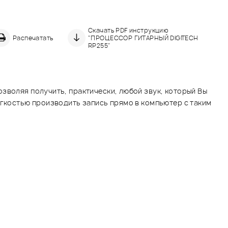
Скачать PDF инструкцию
Распечатать
"ПРОЦЕССОР ГИТАРНЫЙ DIGITECH
RP255"
зволяя получить, практически, любой звук, который Вы
егкостью производить запись прямо в компьютер с таким