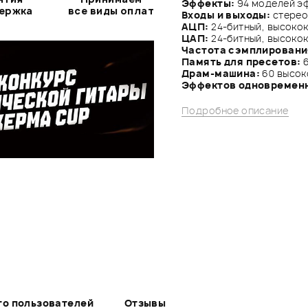
Эффекты:
94 моделей эф
держка
все виды оплат
Входы и выходы:
стерео
АЦП:
24-битный, высоко
ЦАП:
24-битный, высоко
Частота сэмплировани
Память для пресетов:
6
Драм-машина:
60 высок
Эффектов одновремен
Подробное описание
то пользователей
Отзывы