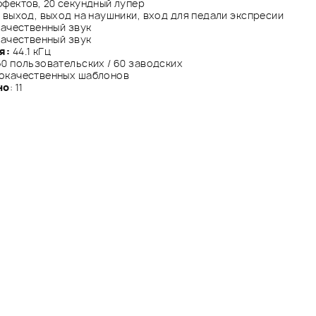
фектов, 20 секундный лупер
 выход, выход на наушники, вход для педали экспресии
качественный звук
качественный звук
я:
44.1 кГц
0 пользовательских / 60 заводских
окачественных шаблонов
но
: 11