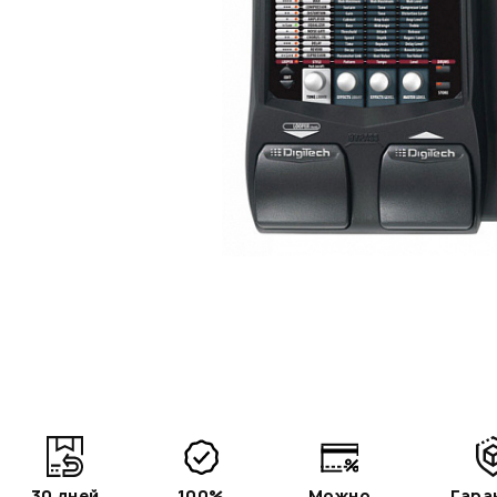
30 дней
100%
Можно
Гара