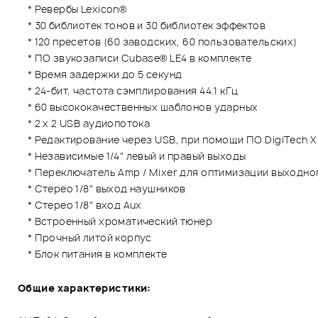
* Ревербы Lexicon®
* 30 библиотек тонов и 30 библиотек эффектов
* 120 пресетов (60 заводских, 60 пользовательских)
* ПО звукозаписи Cubase® LE4 в комплекте
* Время задержки до 5 секунд
* 24-бит, частота сэмплирования 44.1 кГц
* 60 высококачественных шаблонов ударных
* 2 x 2 USB аудиопотока
* Редактирование через USB, при помощи ПО DigiTech X
* Независимые 1/4" левый и правый выходы
* Переключатель Amp / Mixer для оптимизации выходног
* Стерео 1/8" выход наушников
* Стерео 1/8" вход Aux
* Встроенный хроматический тюнер
* Прочный литой корпус
* Блок питания в комплекте
Общие характеристики: