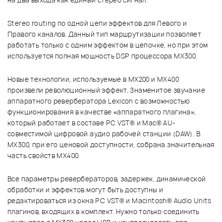
на два выхода как единый стерео сигнал.
Stereo routing по одной цепи эффектов для Левого и
Правого каналов. Данный тип маршрутизации позволяет
работать только с одним эффектом в цепочке, но при этом
используется полная мощность DSP процессора MX300.
Новые технологии, используемые в MX200 и MX400
произвели революционный эффект. Знаменитое звучание
аппаратного ревербератора Lexicon с возможностью
функционирования в качестве «аппаратного плагина»,
который работает в составе PC VST® и Mac® AU-
совместимой цифровой аудио рабочей станции (DAW). В
MX300, при его ценовой доступности, собрана значительная
часть свойств MX400.
Все параметры ревербераторов, задержек, динамической
обработки и эффектов могут быть доступны и
редактироваться из окна PC VST® и Macintosh® Audio Units
плагинов, входящих в комплект. Нужно только соединить