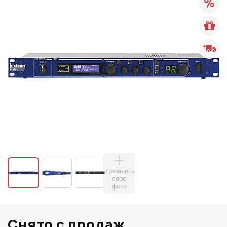
Добавить
свое
фото
Снято с продаж