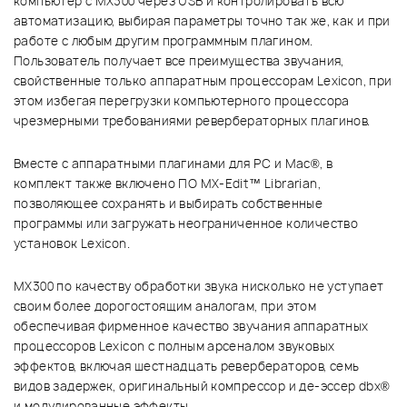
компьютер с МХ300 через USB и контролировать всю
автоматизацию, выбирая параметры точно так же, как и при
работе с любым другим программным плагином.
Пользователь получает все преимущества звучания,
свойственные только аппаратным процессорам Lexicon, при
этом избегая перегрузки компьютерного процессора
чрезмерными требованиями ревербераторных плагинов.
Вместе с аппаратными плагинами для PC и Mac®, в
комплект также включено ПО MX-Edit™ Librarian,
позволяющее сохранять и выбирать собственные
программы или загружать неограниченное количество
установок Lexicon.
МХ300 по качеству обработки звука нисколько не уступает
своим более дорогостоящим аналогам, при этом
обеспечивая фирменное качество звучания аппаратных
процессоров Lexicon с полным арсеналом звуковых
эффектов, включая шестнадцать ревербераторов, семь
видов задержек, оригинальный компрессор и де-эссер dbx®
и модулированные эффекты.