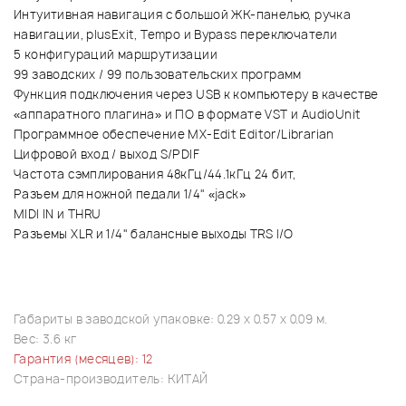
Интуитивная навигация с большой ЖК-панелью, ручка
навигации, plusExit, Tempo и Bypass переключатели
5 конфигураций маршрутизации
99 заводских / 99 пользовательских программ
Функция подключения через USB к компьютеру в качестве
«аппаратного плагина» и ПО в формате VST и AudioUnit
Программное обеспечение MX-Edit Editor/Librarian
Цифровой вход / выход S/PDIF
Частота сэмплирования 48кГц/44.1кГц 24 бит,
Разъем для ножной педали 1/4" «jack»
MIDI IN и THRU
Разъемы XLR и 1/4" балансные выходы TRS I/O
Габариты в заводской упаковке: 0.29 x 0.57 x 0.09 м.
Вес: 3.6 кг
Гарантия (месяцев): 12
Страна-производитель: КИТАЙ