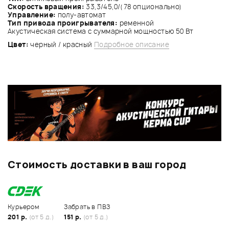
Скорость вращения:
33,3/45,0/(78 опционально)
Управление:
полу-автомат
Тип привода проигрывателя:
ременной
Акустическая система с суммарной мощностью 50 Вт
Цвет:
черный / красный
Подробное описание
Стоимость доставки в ваш город
Курьером
Забрать в ПВЗ
201 р.
(от 5 д.)
151 р.
(от 5 д.)