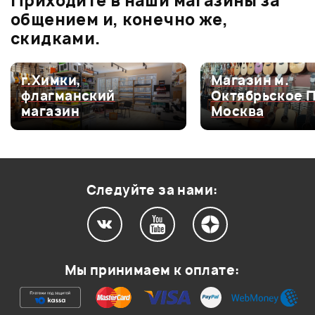
Приходите в наши магазины за
0.0
общением и, конечно же,
скидками.
Оценка
5
0
г.Химки,
Магазин м.
флагманский
Октябрьское 
Оценка
4
0
магазин
Москва
Оценка
3
0
Оценка
2
0
Оценка
1
0
Следуйте за нами:
Мой отзыв о товаре
Мы принимаем к оплате:
Ваша оценка: