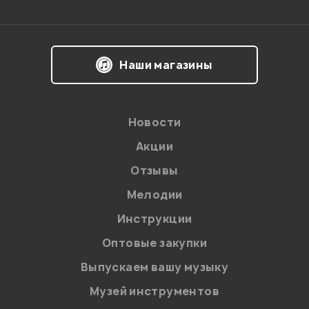
Впечатления о товаре:
Наши магазины
Новости
Акции
Отзывы
Мелодии
Я даю
согласие
на обработку персональных данных в
Инструкции
соответствии с
Политикой в отношении обработки
персональных данных.
Оптовые закупки
Введите проверочное число:
Выпускаем вашу музыку
Музей инструментов