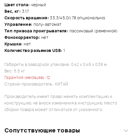
Цвет стола:
черный
Вес, кг:
3.17
Скорость вращения:
33,3/45,0/(78 опционально)
Управление:
полу-автомат
Тип привода проигрывателя:
пассиковый (ременной)
Фонокорректор:
нет
Крышка:
нет
Количество разъемов USB:
1
Габариты в заводской упаковке: 0.42 x 0.49 x 0.38 м.
Вес: 5.5 кг
Гарантия (месяцев): 12
Страна-производитель: КИТАЙ
Производитель имеет право менять комплектацию и
конструкцию, не внося изменения в инструкцию. Место
сборки товара может отличаться от указанного.
Сопутствующие товары