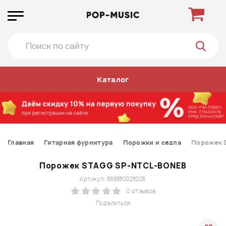
Каталог
Главная
Гитарная фурнитура
Порожки и седла
Порожек 
Порожек STAGG SP-NTCL-BONEB
Артикул: 888880028205
0 отзывов
Поделиться