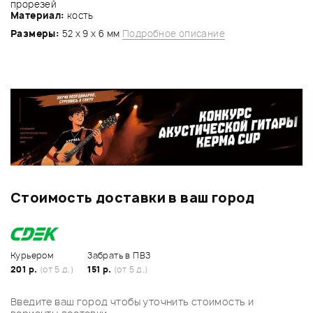
прорезей
Материал:
кость
Размеры:
52 x 9 x 6 мм
Подробное описание
Стоимость доставки в ваш город
Курьером
Забрать в ПВЗ
201 р.
(от 5 д.)
151 р.
(от 5 д.)
Введите ваш город чтобы уточнить стоимость и