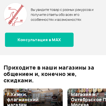
0
бонусов
.
В корзину
В корзину
Вы увидите товар с разных ракурсов и
0.0
получите ответы обо всех его
особенностях и возможностях
Консультация в MAX
Оценка
5
0
Оценка
4
0
Оценка
3
0
Оценка
2
0
Приходите в наши магазины за
Оценка
1
0
общением и, конечно же,
скидками.
г.Химки,
Магазин м.
Мой отзыв о товаре
флагманский
Октябрьское 
магазин
Москва