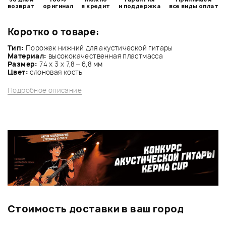
возврат
оригинал
в кредит
и поддержка
все виды оплат
Коротко о товаре:
Тип:
Порожек нижний для акустической гитары
Материал:
высококачественная пластмасса
Размер:
74 х 3 х 7,8 – 6,8 мм
Цвет:
слоновая кость
Подробное описание
Стоимость доставки в ваш город