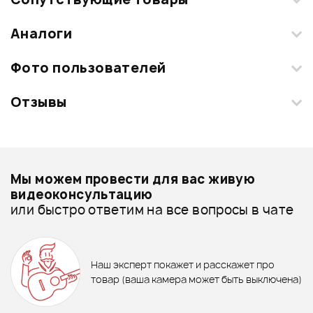
Аналоги
Фото пользователей
Отзывы
Загрузите свои фотографии купленного товара и получите
+1000 бонусов
.
Смарт-навигатор
Добавить свое фото
Подробнее о ALICE
Мы можем провести для вас живую
Порожки и седла - дешевле
видеоконсультацию
или быстро ответим на все вопросы в чате
Порожки и седла - дороже
ХИТ
790 ₽
Все товары ALICE
ГИТАРНЫЙ РЕМЕНЬ STAGG
SN5 BLK
ХИТ
ТЮНЕР-МЕТРОНОМ FORCE
Порожки и седла - новинки
Наш эксперт покажет и расскажет про
TM-03
15 ₽
15 ₽
товар (ваша камера может быть выключена)
Ожидается
Порожек ALICE A026G
ПОРОЖЕК ALICE A026C
В корзину
Отзывы
Оставьте отзыв и получите
+1000