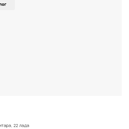
лог
итара, 22 лада