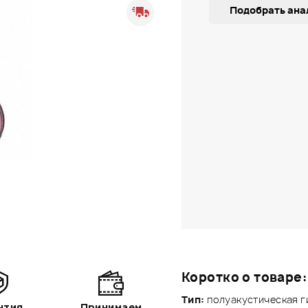
Подобрать ана
Коротко о товаре:
Тип:
полуакустическая г
нтия
Принимаем