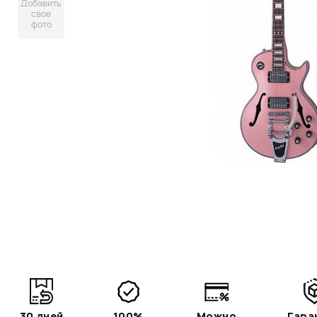
Добавить
свое
фото
30 дней
100%
Можно
Гара