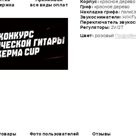
Корпус:
красное дерево
держка
все виды оплат
Гриф:
красное дерево
Накладка грифа:
палис
Звукосниматели:
Н/Н F
Переключатель звуко
Регуляторы:
2V/2Т
Цвет:
розовый
Подробн
.
товары
Фото пользователей
Отзывы