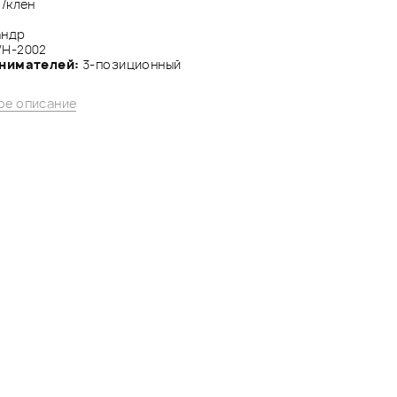
 /клен
андр
VH-2002
снимателей:
3-позиционный
ое описание