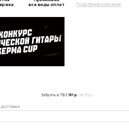
Подробное описание
держка
все виды оплат
Забрать в ПВЗ
151 р.
(от 5 д.)
 доставки