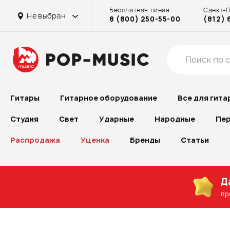
Бесплатная линия
Санкт-
в г. Химки
на Бассейной
Не выбран
8 (800) 250-55-00
(812) 
на Достоевской
на Рубинштейна
на Проспекте Большевиков
Гитары
Гитарное оборудование
Все для гита
Студия
Свет
Ударные
Народные
Пер
Распродажа
Уценка
Бренды
Статьи