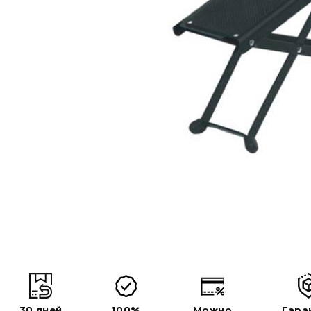
30 дней
100%
Можно
Гара