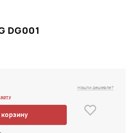
G DG001
Нашли дешевле?
карту
 корзину