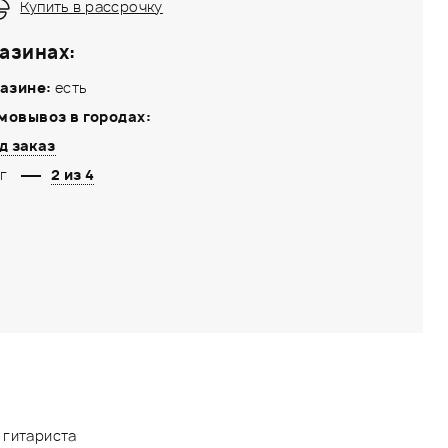
Купить в рассрочку
азинах:
азине:
есть
мовывоз в городах:
д заказ
г
2 из 4
 гитариста