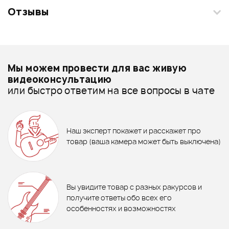
Отзывы
Загрузите свои фотографии купленного товара и получите
+1000 бонусов
.
Смарт-навигатор
Добавить свое фото
Подробнее о TEMPO
Мы можем провести для вас живую
Гитарные стойки - дешевле
видеоконсультацию
или быстро ответим на все вопросы в чате
Гитарные стойки - дороже
890 ₽
ХИТ
870 ₽
340 ₽
Все товары TEMPO
Подставка под ногу гитариста
TEMPO FST100BK
КАПОДАСТР STAGG SCPX-FL
САЛФЕТКА MOJO by ARIA
Гитарные стойки - новинки
Наш эксперт покажет и расскажет про
BG
MCC-500 IV
товар (ваша камера может быть выключена)
1 000 ₽
В корзину
В корзину
Подставка под ногу гитариста
Отзывы
Оставьте отзыв и получите
GUITTO GFR-01
+1000
0
бонусов
.
Вы увидите товар с разных ракурсов и
0.0
получите ответы обо всех его
Рейтинг
Рейтинг
особенностях и возможностях