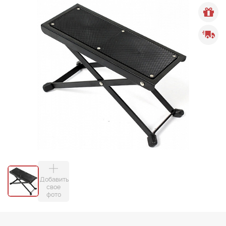
Добавить
свое
фото