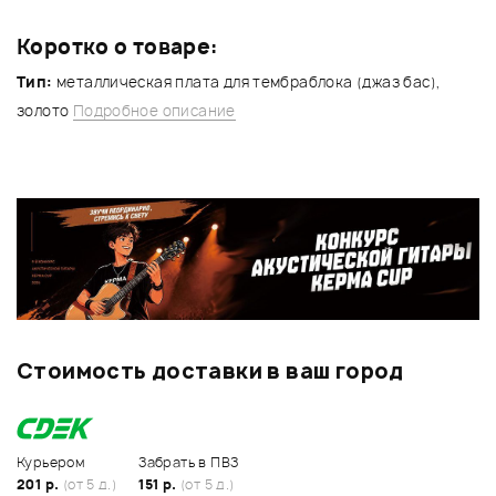
Коротко о товаре:
Тип:
металлическая плата для тембраблока (джаз бас),
золото
Подробное описание
Стоимость доставки в ваш город
Курьером
Забрать в ПВЗ
201 р.
(от 5 д.)
151 р.
(от 5 д.)