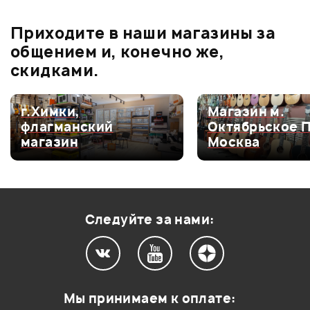
Оценка
2
0
Приходите в наши магазины за
Оценка
1
0
общением и, конечно же,
скидками.
г.Химки,
Магазин м.
Мой отзыв о товаре
флагманский
Октябрьское 
магазин
Москва
Ваша оценка:
Впечатления о товаре:
Следуйте за нами:
Мы принимаем к оплате: