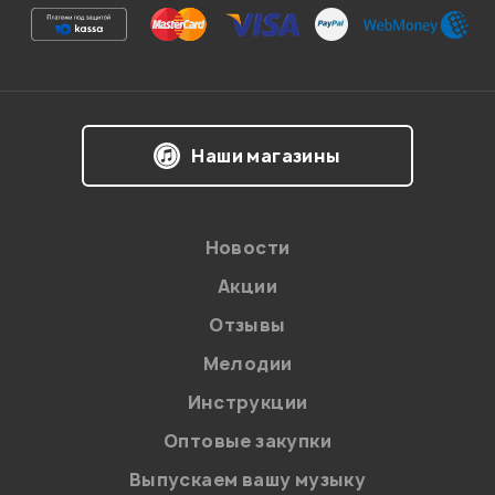
Я даю
согласие
на обработку персональных данных в
Наши магазины
соответствии с
Политикой в отношении обработки
персональных данных.
Введите проверочное число:
Новости
Акции
Отзывы
Мелодии
Инструкции
Отправить
Оптовые закупки
Выпускаем вашу музыку