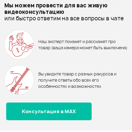
Мы можем провести для вас живую
Разная гитарная фурнитура - дешевле
видеоконсультацию
или быстро ответим на все вопросы в чате
Разная гитарная фурнитура - дороже
Все товары DR.PARTS
7%
7%
Разная гитарная фурнитура - новинки
Наш эксперт покажет и расскажет про
377 ₽
363 ₽
405 ₽
390 ₽
товар (ваша камера может быть выключена)
ШАЙБА-ОСНОВАНИЕ
ПЛАТА ДЛЯ ТЕМБРОБЛОКА
ПЕРЕКЛЮЧАТЕЛЯ SCHALLER
DR.PARTS JP4/GD
Отзывы
15200800
Оставьте отзыв и получите
+1000
0
бонусов
.
В корзину
В корзину
Вы увидите товар с разных ракурсов и
0.0
получите ответы обо всех его
особенностях и возможностях
Консультация в MAX
Оценка
5
0
Оценка
4
0
Оценка
3
0