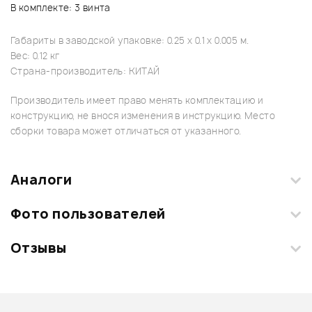
В комплекте: 3 винта
Габариты в заводской упаковке: 0.25 x 0.1 x 0.005 м.
Вес: 0.12 кг
Страна-производитель: КИТАЙ
Производитель имеет право менять комплектацию и
конструкцию, не внося изменения в инструкцию. Место
сборки товара может отличаться от указанного.
Аналоги
Фото пользователей
Отзывы
Загрузите свои фотографии купленного товара и получите
+1000 бонусов
.
Смарт-навигатор
Добавить свое фото
Подробнее о DR.PARTS