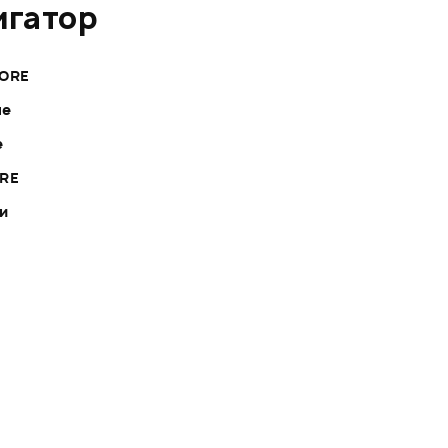
игатор
CORE
ле
е
ORE
ки