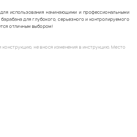
ий для использования начинающими и профессиональными
 барабана для глубокого, серьезного и контролируемого
яется отличным выбором!
 конструкцию, не внося изменения в инструкцию. Место