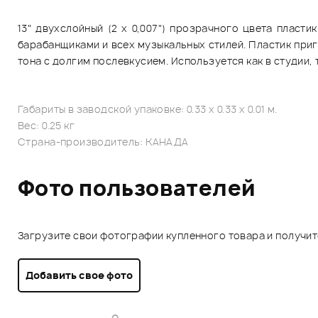
13" двухслойный (2 х 0,007") прозрачного цвета плас
барабанщиками и всех музыкальных стилей. Пластик при
тона с долгим послевкусием. Используется как в студии,
Габариты в заводской упаковке: 0.33 x 0.33 x 0.01 м.
Вес: 0.25 кг
Страна-производитель: КАНАДА
Фото пользователей
Загрузите свои фотографии купленного товара и получи
Добавить свое фото