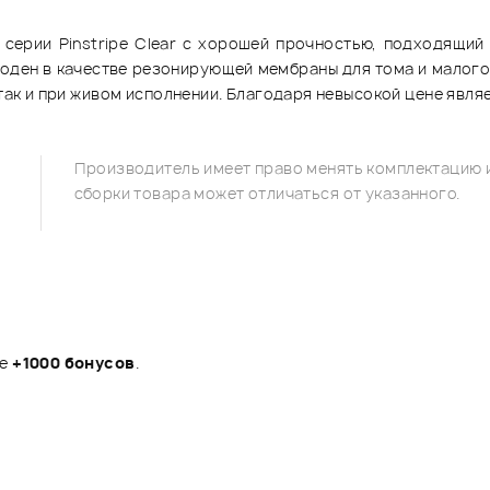
тик серии Pinstripe Clear с хорошей прочностью, подходящ
годен в качестве резонирующей мембраны для тома и малого
 так и при живом исполнении. Благодаря невысокой цене явл
Производитель имеет право менять комплектацию и
сборки товара может отличаться от указанного.
те
+1000 бонусов
.