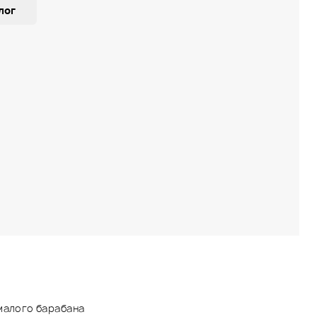
лог
 малого барабана