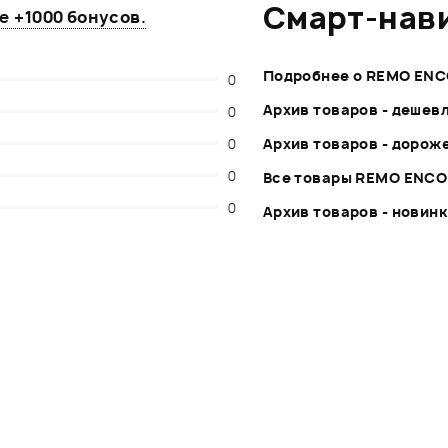
Смарт-нав
те
+1000 бонусов
.
Подробнее о REMO EN
0
Архив товаров - дешев
0
0
Архив товаров - дорож
0
Все товары REMO ENC
0
Архив товаров - новин