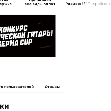
Размер:
13"
Подробное 
держка
все виды оплат
то пользователей
Отзывы
ики