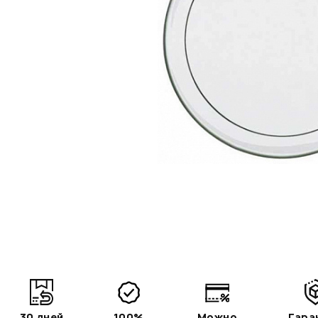
30 дней
100%
Можно
Гара