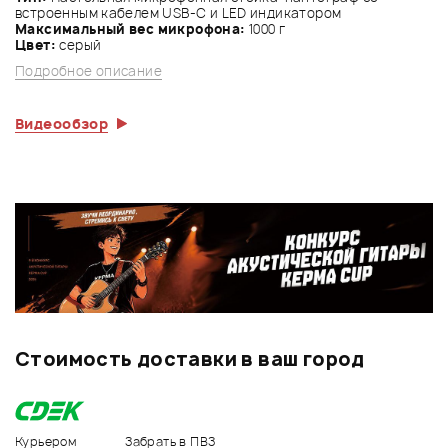
встроенным кабелем USB-C и
LED индикатором
Максимальный вес микрофона:
1000 г
Цвет:
серый
Подробное описание
Видеообзор
Стоимость доставки в ваш город
Курьером
Забрать в ПВЗ