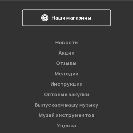
Наши магазины
Новости
Акции
Отзывы
Мелодии
Я даю
согласие
на обработку персональных данных в
Инструкции
соответствии с
Политикой в отношении обработки
персональных данных.
Оптовые закупки
Введите проверочное число:
Выпускаем вашу музыку
Музей инструментов
Уценка