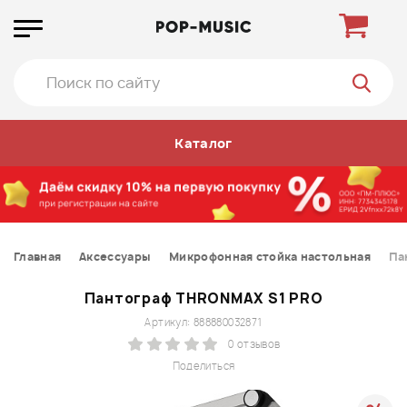
Каталог
Главная
Аксессуары
Микрофонная стойка настольная
Па
Пантограф THRONMAX S1 PRO
Артикул: 888880032871
0 отзывов
Поделиться