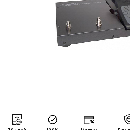
30 дней
100%
Можно
Гара