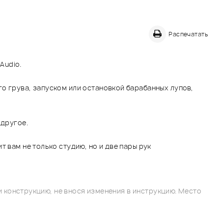
Распечатать
Audio.
о грува, запуском или остановкой барабанных лупов,
 другое.
 вам не только студию, но и две пары рук
 конструкцию, не внося изменения в инструкцию. Место