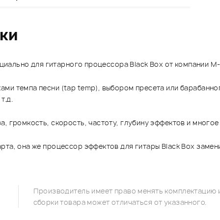
ики
ециально для гитарного процессора Black Box от компании M-
ми темпа песни (tap temp), выбором пресета или барабанног
т.д.
, громкость, скорость, частоту, глубину эффектов и многое
та, она же процессор эффектов для гитары Black Box заменит
Производитель имеет право менять комплектацию и
сборки товара может отличаться от указанного.