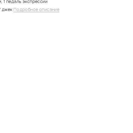
и, 1 педаль экспрессии
” джек
Подробное описание