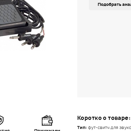
Подобрать ана
Коротко о товаре:
Тип:
фут-свитч для звук
нтия
Принимаем