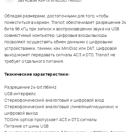
"ЗВУКОВАЯ КАРТА M-AUDIO TRANSIT"
Обладая размерами, достаточными для того, чтобы
поместиться в карман, Transit обеспечивает разрешение 24
бита 96 кГц при записи и воспроизведении звука на USB
совместимый компьютер. Цифровые входы/выходы
посволяют осуществять обмен данными с цифровыми
устройствамии, такими, как MiniDisc или DAT. Цифровой
выход может передавать сигналы AC3 и DTS. Transit не
требует отдельного питания.
Технические характеристики:
Разрешение 24-bit/96kHz
USB интерфейс
Стереофонический аналоговый и цифровой вход
Стереофонический аналоговый (линейный/наушники) и
цифровой выход
TOSlink optical пропускает AC3 и DTS сигналы
Питание от шины USB