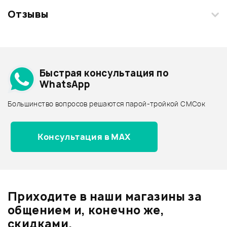
Отзывы
Загрузите свои фотографии купленного товара и получите
+1000 бонусов
.
Смарт-навигатор
Добавить свое фото
Подробнее о M-AUDIO
Быстрая консультация по
Архив товаров - дешевле
WhatsApp
Архив товаров - дороже
Большинство вопросов решаются парой-тройкой СМСок
Все товары M-AUDIO
Архив товаров - новинки
Консультация в MAX
Отзывы
Оставьте отзыв и получите
+1000
5
бонусов
.
Приходите в наши магазины за
4.4
общением и, конечно же,
скидками.