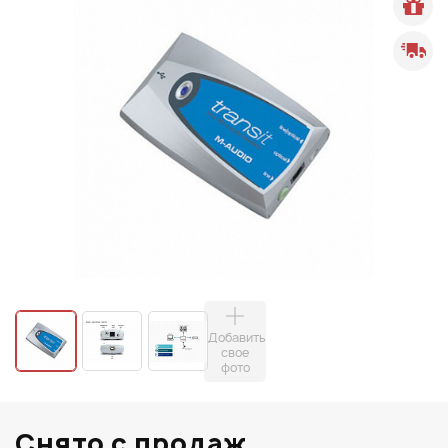
Добавить
свое
фото
Снято с продаж