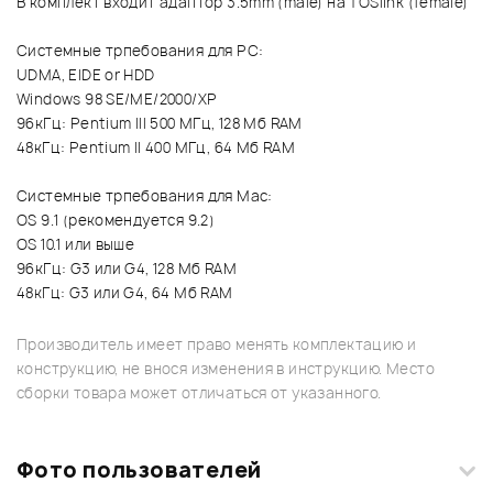
В комплект входит адаптор 3.5mm (male) на TOSlink (female)
Системные трпебования для PC:
UDMA, EIDE or HDD
Windows 98 SE/ME/2000/XP
96кГц: Pentium III 500 МГц, 128 Мб RAM
48кГц: Pentium II 400 МГц, 64 Мб RAM
Системные трпебования для Mac:
OS 9.1 (рекомендуется 9.2)
OS 10.1 или выше
96кГц: G3 или G4, 128 Мб RAM
48кГц: G3 или G4, 64 Мб RAM
Производитель имеет право менять комплектацию и
конструкцию, не внося изменения в инструкцию. Место
сборки товара может отличаться от указанного.
Фото пользователей