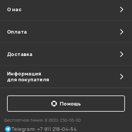
характеристикам соотвецтвует!!!
О нас
Медведенко Иван
02.11.2010
Оплата
Показать больше отзывов
Доставка
Мой отзыв о товаре
Информация
для покупателя
Ваша оценка:
Впечатления о товаре:
Помощь
Бесплатная линия:
8 (800) 250-55-00
Telegram: +7 911 218-04-54