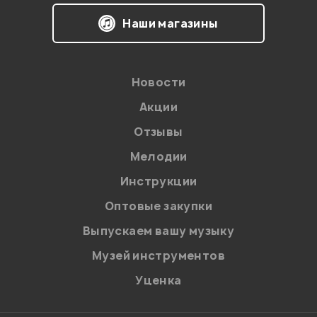
10.07.2012
Наши магазины
0
0
Новости
Акции
Вопрос.Скачал новые с офф.сайта дрова.Каждый раз
захожу в динамик справа и выставляю 16 бит. Так как
Отзывы
только в таком режиме воспроизводит. Что делать? На
xp всё норм.
Мелодии
Инструкции
Гость
09.01.2011
Оптовые закупки
Выпускаем вашу музыку
Музей инструментов
0
0
Уценка
Юзаю её уже 3 года... Ставиться на ВСЁ... Даже на
Мак!!! Отлично работает! Всем заявленным