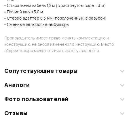
• Спиральный кабель 1,2 м (в растянутом виде – 3 м)
• Прямой шнур 3,0 м
• Стерео адаптер 6,3 мм (позолоченный, с резьбой)
• Сменные велюровые амбушюры
Производитель имеет право менять комплектацию и
конструкцию, не внося изменения в инструкцию. Место
сборки товара может отличаться от указанного.
Сопутствующие товары
Аналоги
Фото пользователей
Отзывы
Загрузите свои фотографии купленного товара и получите
+1000 бонусов
.
Смарт-навигатор