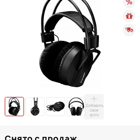
Добавить
свое
фото
Снято с продаж