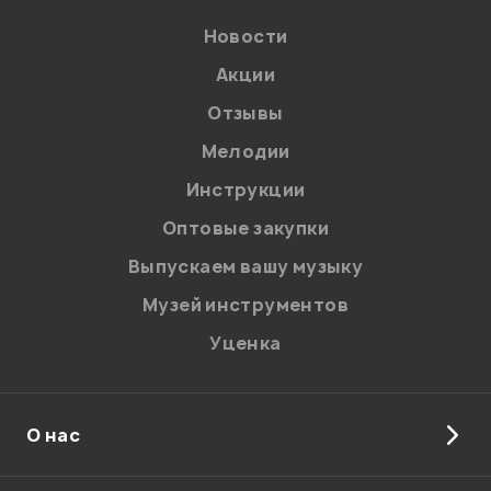
Новости
Акции
Отзывы
Мелодии
Я даю
согласие
на обработку персональных данных в
Инструкции
соответствии с
Политикой в отношении обработки
персональных данных.
Оптовые закупки
Введите проверочное число:
Выпускаем вашу музыку
Музей инструментов
Уценка
О нас
Отправить