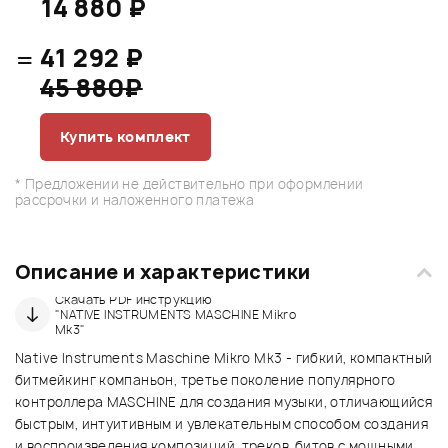
14 880 ₽
=
41 292 ₽
45 880₽
Купить комплект
* Предложении не действительно при оформлении
рассрочки и наложенного платежа
Описание и характеристики
Скачать PDF инструкцию
"NATIVE INSTRUMENTS MASCHINE Mikro
Mk3"
Native Instruments Maschine Mikro Mk3 - гибкий, компактный
битмейкинг компаньон, третье поколение популярного
контроллера MASCHINE для создания музыки, отличающийся
быстрым, интуитивным и увлекательным способом создания
и воспроизведения композиций, треков, битов с мощными