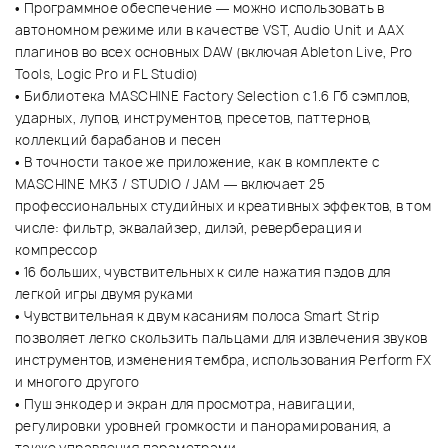
• Программное обеспечение — можно использовать в
автономном режиме или в качестве VST, Audio Unit и AAX
плагинов во всех основных DAW (включая Ableton Live, Pro
Tools, Logic Pro и FL Studio)
• Библиотека MASCHINE Factory Selection с 1.6 Гб сэмплов,
ударных, лупов, инструментов, пресетов, паттернов,
коллекций барабанов и песен
• В точности такое же приложение, как в комплекте с
MASCHINE MK3 / STUDIO / JAM — включает 25
профессиональных студийных и креативных эффектов, в том
числе: фильтр, эквалайзер, дилэй, реверберация и
компрессор
• 16 больших, чувствительных к силе нажатия пэдов для
легкой игры двумя руками
• Чувствительная к двум касаниям полоса Smart Strip
позволяет легко скользить пальцами для извлечения звуков
инструментов, изменения тембра, использования Perform FX
и многого другого
• Пуш энкодер и экран для просмотра, навигации,
регулировки уровней громкости и панорамирования, а
также управления параметрами