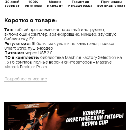
30 дней
100%
Можно
Гарантия
Принимаем
возврат
оригинал
в кредит
и поддержка
все виды оплат
Коротко о товаре:
Тип:
гибкий программно-аппаратный инструмент,
включающий сэмплер, аранжировщик, микшер, звуковую
библиотеку, FX
Регуляторы:
16 больших чувствительных пэдов, полоса
Smart Strip, пуш энкодер
Питание:
через USB 2.0
ПО в комплекте:
библиотека Mashine Factory Selection на
1,6 Гб сэмплов, полные версии синтезаторов – Massive,
Monark Reaktor Prism
Подробное описание