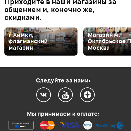
Приходите в наши магазины за
5.0
общением и, конечно же,
скидками.
Оценка
5
100%
г.Химки,
Магазин м.
флагманский
Октябрьское 
Оценка
4
0
магазин
Москва
Оценка
3
0
Оценка
2
0
Оценка
1
0
Следуйте за нами:
1
0
Мы принимаем к оплате:
Идеально подходит для создания битов и не только,
собран очень качественно, приятные пэды, софт
идущий в комплекте интуитивно понятный, полезный и