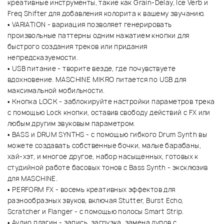
креативные инструменты, такие как Grain-Delay, Ice Verb и
Freq Shifter для добавления колорита к вашему звучанию.
• VARIATION - вариация позволяет генерировать
произвольные паттерны одним нажатием кнопки для
быстрого создания треков или придания
непредсказуемости.
• USB питание - творите везде, где почувствуете
вдохновение. MASCHINE MIKRO питается по USB для
максимальной мобильности.
• Кнопка LOCK - заблокируйте настройки параметров трека
с помощью Lock кнопки, оставив свободу действий с FX или
любым другим звуковым параметром.
• BASS и DRUM SYNTHS - с помощью гибкого Drum Synth вы
можете создавать собственные бочки, малые барабаны,
хай-хэт, и многое другое, набор насыщенных, готовых к
студийной работе басовых тонов с Bass Synth - эксклюзив
для MASCHINE.
• PERFORM FX - восемь креативных эффектов для
разнообразных звуков, включая Stutter, Burst Echo,
Scratcher и Flanger - с помощью полосы Smart Strip.
• Аудио плагин - запись, загрузка, замена лупов с