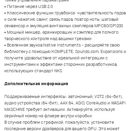
• Питание через USB 2.0
• Классические функции грувбокса: чувствительность пэдов
к силе нажатия, свинг, связь пэдов, повтор ноты, шаговый
секвенсор и эмуляция винтажных сэмплеров MPC60/SP1200
• Мощный микшер, аранжировщик и сэмплер для полного
творческого контроля над вашими треками
• Вселенная звуков Native Instruments - расширяйте свою
библиотеку с помощью KOMPLETE, Sounds.com, Expansions и
получите удовольствие от идеальной интеграции с
инструментами и эффектами сторонних разработчиков,
использующих стандарт NKS
Дополнительная информация
Поддерживаемые интерфейсы: автономный, VST2 (64-бит),
аудио устройства (64-бит), AAX 64, ASIO, CoreAudio и WASAPI
MASCHINE требует активации: Активируйте, используя
серийный номер на флаере внутри коробки
В случае проблем с графикой, пожалуйста, установите
последние версии драйверов для вашего GPU. Это может