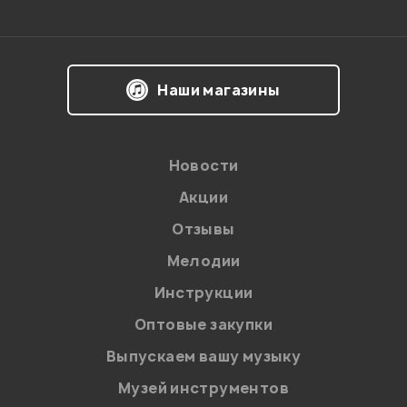
польностью раскрывает возмжности устройство.
Аркадий Ахиджанов
22.11.2020
Наши магазины
Здравствуйте! Спасибо за отзыв!
Новости
Администратор
Акции
Отзывы
Мелодии
Мой отзыв о товаре
Инструкции
Оптовые закупки
Ваша оценка:
Выпускаем вашу музыку
Впечатления о товаре:
Музей инструментов