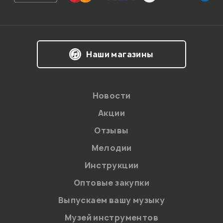
Впечатления о товаре:
Наши магазины
Новости
Акции
Отзывы
Мелодии
Я даю
согласие
на обработку персональных данных в
Инструкции
соответствии с
Политикой в отношении обработки
персональных данных.
Оптовые закупки
Введите проверочное число:
Выпускаем вашу музыку
Музей инструментов