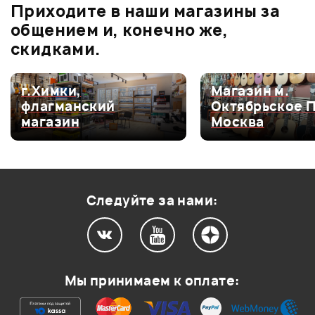
Приходите в наши магазины за
0.0
общением и, конечно же,
скидками.
Оценка
5
0
г.Химки,
Магазин м.
флагманский
Октябрьское 
Оценка
4
0
магазин
Москва
Оценка
3
0
Оценка
2
0
Оценка
1
0
Следуйте за нами:
Мой отзыв о товаре
Мы принимаем к оплате:
Ваша оценка: