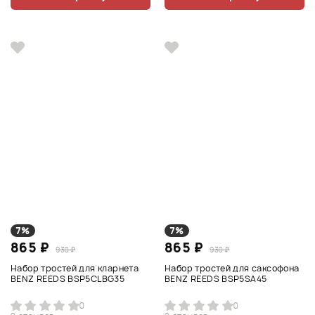
7%
7%
865 ₽
865 ₽
930 ₽
930 ₽
Набор тростей для кларнета
Набор тростей для саксофона
BENZ REEDS BSP5CLBG35
BENZ REEDS BSP5SA45
0
0