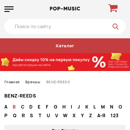
Каталог
Главная
Бренды
BENZ-REEDS
BENZ-REEDS
A
B
C
D
E
F
G
H
I
J
K
L
M
N
O
P
Q
R
S
T
U
V
W
X
Y
Z
А-Я
123