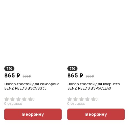
7%
7%
865 ₽
865 ₽
930 ₽
930 ₽
Набор тростей для саксофона
Набор тростей для кларнета
BENZ REEDS BSC5SS35
BENZ REEDS BSP5CLE40
0
0
0 отзывов
0 отзывов
В корзину
В корзину