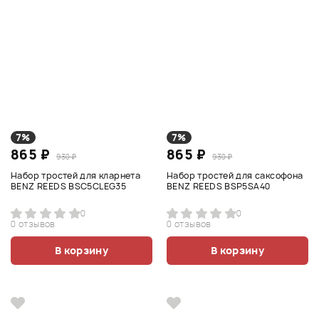
7%
7%
865 ₽
865 ₽
930 ₽
930 ₽
Набор тростей для кларнета
Набор тростей для саксофона
BENZ REEDS BSC5CLEG35
BENZ REEDS BSP5SA40
0
0
0 отзывов
0 отзывов
В корзину
В корзину