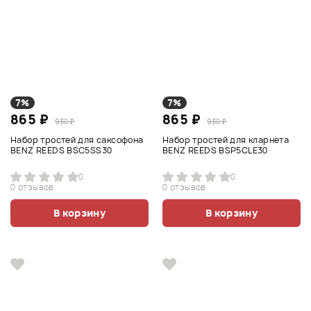
7%
7%
865 ₽
865 ₽
930 ₽
930 ₽
Набор тростей для саксофона
Набор тростей для кларнета
BENZ REEDS BSC5SS30
BENZ REEDS BSP5CLE30
0
0
0 отзывов
0 отзывов
В корзину
В корзину