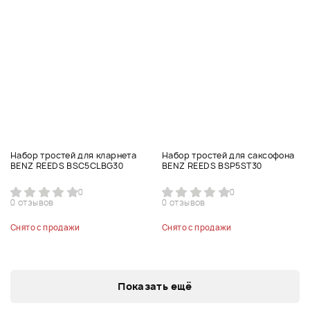
Набор тростей для кларнета
Набор тростей для саксофона
BENZ REEDS BSC5CLBG30
BENZ REEDS BSP5ST30
0
0
0 отзывов
0 отзывов
Снято с продажи
Снято с продажи
Показать ещё