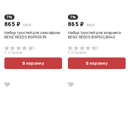
7%
7%
865 ₽
865 ₽
930 ₽
930 ₽
Набор тростей для саксофона
Набор тростей для кларнета
BENZ REEDS BSP5SS35
BENZ REEDS BSP5CLBG40
0
0
0 отзывов
0 отзывов
В корзину
В корзину