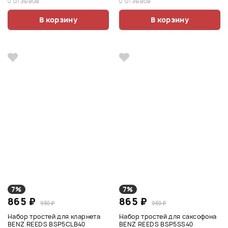
0 отзывов
0 отзывов
В корзину
В корзину
7%
7%
865 ₽
865 ₽
930 ₽
930 ₽
Набор тростей для кларнета
Набор тростей для саксофона
BENZ REEDS BSP5CLB40
BENZ REEDS BSP5SS40