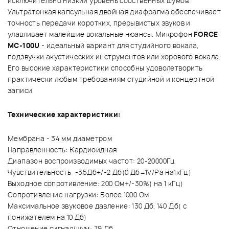
исключительно низкий уровень собственных шумов.
Ультратонкая капсульная двойная диафрагма обеспечивает
точность передачи коротких, прерывистых звуков и
улавливает малейшие вокальные нюансы. Микрофон
FORCE
MC-100U
- идеальный вариант для студийного вокала,
подзвучки акустических инструментов или хорового вокала.
Его высокие характеристики способны удоволетворить
практически любым требованиям студийной и концертной
записи
Технические характеристики:
Мембрана - 34 мм диаметром
Направленность: Кардиоидная
Диапазон воспроизводимых частот: 20-20000Гц
Чувствительность: -35Дб+/-2 Дб(0 Дб=1V/Pa на1кГц)
Выходное сопротивление: 200 Ом+/-30%( на 1 кГц)
Сопротивление нагрузки: Более 1000 Ом
Максимальное звуковое давление: 130 Дб, 140 Дб( с
понижателем на 10 Дб)
Отношение сигнал/шум: 79 Дб