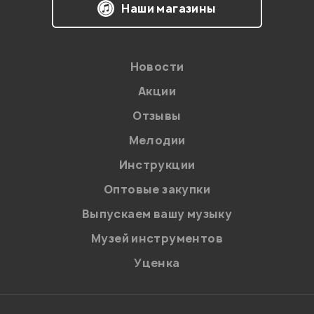
Наши магазины
Новости
Акции
Отзывы
Мелодии
Я даю
согласие
на обработку персональных данных в
Инструкции
соответствии с
Политикой в отношении обработки
персональных данных.
Оптовые закупки
Введите проверочное число:
Выпускаем вашу музыку
Музей инструментов
Уценка