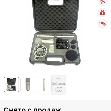
Добавить
свое
фото
Снято с продаж