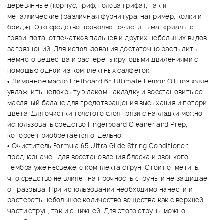
деревянные (корпус, гриф, голова грифа), так и
металлические (различная фурнитура, например, колки и
бридж). Это средство позволяет очистить материалы от
грязи, пота, отпечатков пальцев и других небольших видов
загрязнений. Для использования достаточно распылить
немного вещества и растереть круговыми движениями с
помощью одной из комплектных салфеток.
• Лимонное масло Fretboard 65 Ultimate Lemon Oil позволяет
увлажнить непокрытую лаком накладку и восстановить ее
масляный баланс для предотвращения высыхания и потери
цвета. Для очистки толстого слоя грязи с накладки можно
использовать средство Fingerboard Cleaner and Prep,
которое приобретается отдельно.
• Очиститель Formula 65 Ultra Glide String Conditioner
предназначен для восстановления блеска и звонкого
тембра уже несвежего комплекта струн. Стоит отметить,
что средство не влияет на прочность струны и не защищает
от разрыва. При использовании необходимо нанести и
растереть небольшое количество вещества как с верхней
части струн, так и с нижней. Для этого струны можно