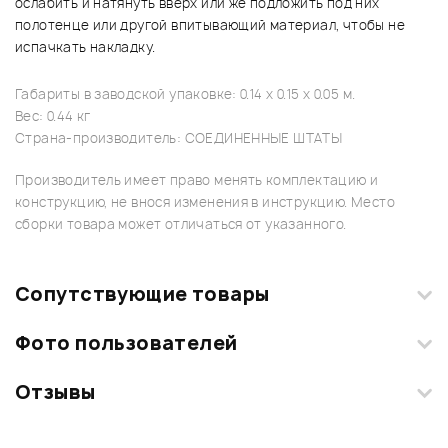
ослабить и натянуть вверх или же подложить под них
полотенце или другой впитывающий материал, чтобы не
испачкать накладку.
Габариты в заводской упаковке: 0.14 x 0.15 x 0.05 м.
Вес: 0.44 кг
Страна-производитель: СОЕДИНЕННЫЕ ШТАТЫ
Производитель имеет право менять комплектацию и
конструкцию, не внося изменения в инструкцию. Место
сборки товара может отличаться от указанного.
Сопутствующие товары
Фото пользователей
Отзывы
Загрузите свои фотографии купленного товара и получите
+1000 бонусов
.
Смарт-навигатор