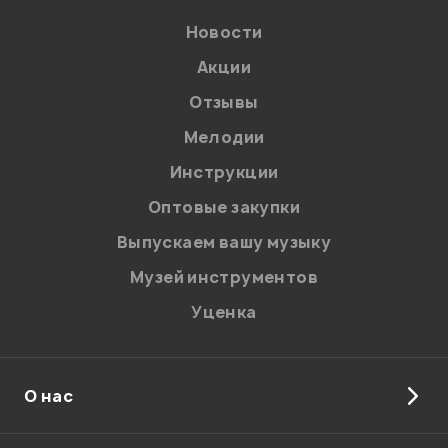
Новости
Акции
Отзывы
Мелодии
Я даю
согласие
на обработку персональных данных в
Инструкции
соответствии с
Политикой в отношении обработки
персональных данных.
Оптовые закупки
Введите проверочное число:
Выпускаем вашу музыку
Музей инструментов
Уценка
О нас
Отправить