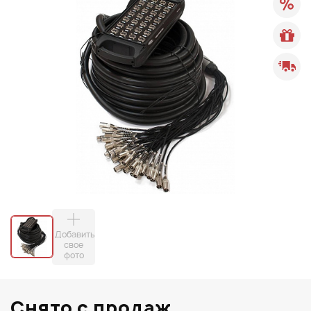
Добавить
свое
фото
Снято с продаж