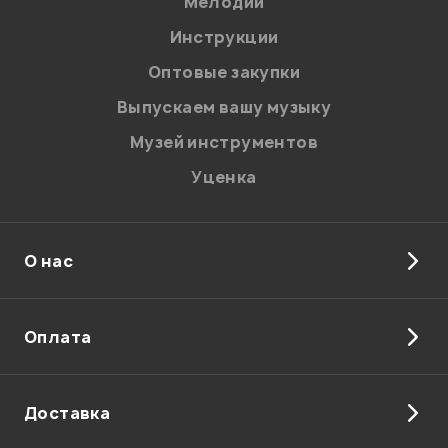
Мелодии
Я даю
согласие
на обработку персональных данных в
Инструкции
соответствии с
Политикой в отношении обработки
персональных данных.
Оптовые закупки
Введите проверочное число:
Выпускаем вашу музыку
Музей инструментов
Уценка
О нас
Отправить
Оплата
Доставка