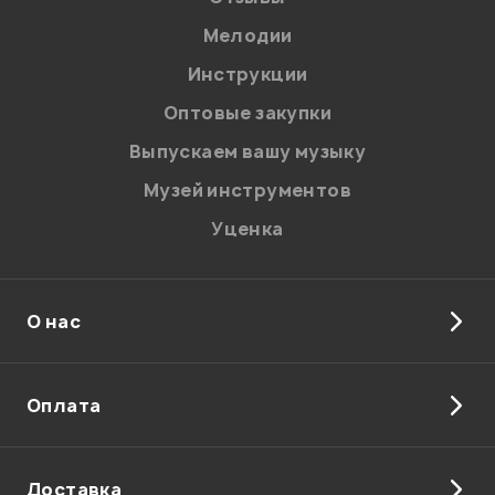
Мелодии
Я даю
согласие
на обработку персональных данных в
Инструкции
соответствии с
Политикой в отношении обработки
персональных данных.
Оптовые закупки
Введите проверочное число:
Выпускаем вашу музыку
Музей инструментов
Уценка
О нас
Отправить
Оплата
Доставка