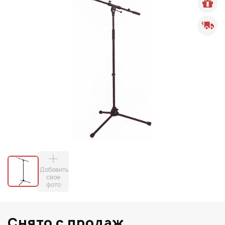
Добавить
свое
фото
Снято с продаж