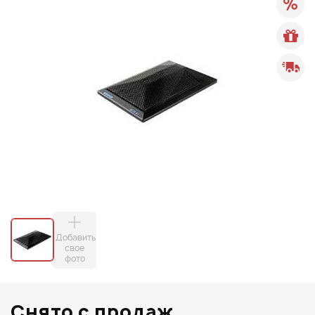
Добавить
свое
фото
Снято с продаж