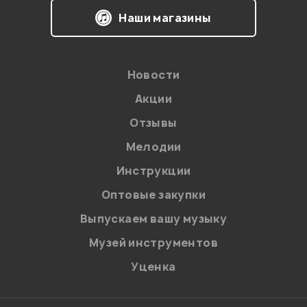
Наши магазины
Новости
Акции
Отзывы
Мелодии
Я даю
согласие
на обработку персональных данных в
Инструкции
соответствии с
Политикой в отношении обработки
персональных данных.
Оптовые закупки
Введите проверочное число:
Выпускаем вашу музыку
Музей инструментов
Уценка