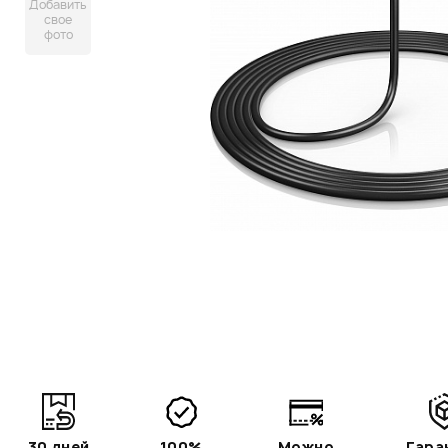
Добавить
свое
фото
30 дней
100%
Можно
Гара