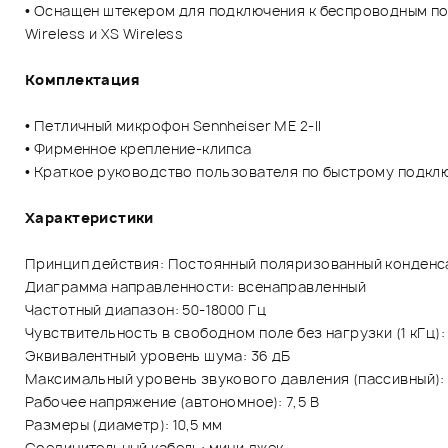
• Оснащен штекером для подключения к беспроводным пояс
Wireless и XS Wireless
Комплектация
• Петличный микрофон Sennheiser ME 2-II
• Фирменное крепление-клипса
• Краткое руководство пользователя по быстрому подк
Характеристики
Принцип действия: Постоянный поляризованный конден
Диаграмма направленности: всенаправленный
Частотный диапазон: 50-18000 Гц
Чувствительность в свободном поле без нагрузки (1 кГц): 
Эквивалентный уровень шума: 36 дБ
Максимальный уровень звукового давления (пассивный): 
Рабочее напряжение (автономное): 7,5 В
Размеры (диаметр): 10,5 мм
Соединительный кабель: мини джек