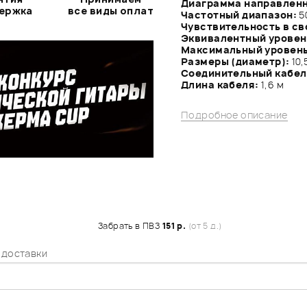
Диаграмма направлен
держка
все виды оплат
Частотный диапазон:
5
Чувствительность в сво
Эквивалентный уровен
Максимальный уровень
Размеры (диаметр):
10,
Соединительный кабел
Длина кабеля:
1,6 м
Подробное описание
Забрать в ПВЗ
151 р.
(от 5 д.)
 доставки