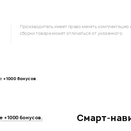
Производитель имеет право менять комплектацию и
сборки товара может отличаться от указанного.
те
+1000 бонусов
.
Смарт-нав
те
+1000 бонусов
.