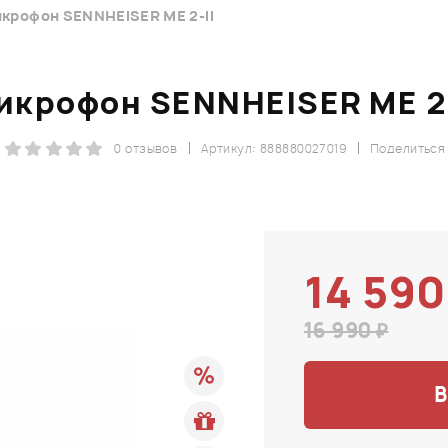
крофон SENNHEISER ME 2-II
икрофон SENNHEISER ME 2-
0 отзывов
Артикул: 888880027019
Поделиться
14 590
16 990 ₽
В