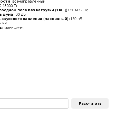
ности:
всенаправленный
0-18000 Гц
бодном поле без нагрузки (1 кГц):
20 мВ / Па
ь шума:
36 дБ
 звукового давления (пассивный):
130 дБ
5 мм
ь:
мини джек