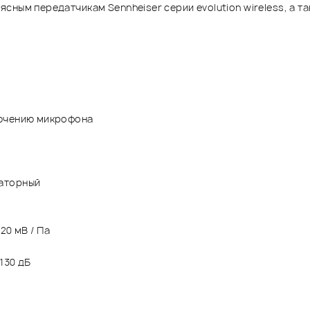
ным передатчикам Sennheiser серии evolution wireless, а так
лючению микрофона
саторный
20 мВ / Па
130 дБ